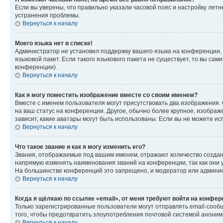
Если вы уверены, что правильно указали часовой пояс и настройку лет
устранения проблемы.
Вернуться к началу
Моего языка нет в списке!
Администратор не установил поддержку вашего языка на конференции, 
языковой пакет. Если такого языкового пакета не существует, то вы с
конференции).
Вернуться к началу
Как я могу поместить изображение вместе со своим именем?
Вместе с именем пользователя могут присутствовать два изображения. О
на ваш статус на конференции. Другое, обычно более крупное, изображе
зависит, какие аватары могут быть использованы. Если вы не можете 
Вернуться к началу
Что такое звание и как я могу изменить его?
Звания, отображаемые под вашим именем, отражают количество созда
напрямую изменять наименования званий на конференции, так как они 
На большинстве конференций это запрещено, и модератор или админис
Вернуться к началу
Когда я щёлкаю по ссылке «email», от меня требуют войти на конфе
Только зарегистрированные пользователи могут отправлять email-сооб
того, чтобы предотвратить злоупотребления почтовой системой анони
Вернуться к началу