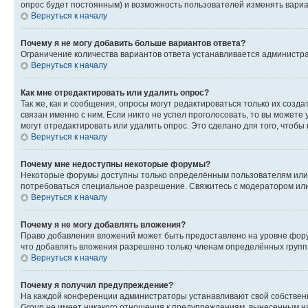
опрос будет постоянным) и возможность пользователей изменять вариан
Вернуться к началу
Почему я не могу добавить больше вариантов ответа?
Ограничение количества вариантов ответа устанавливается администр
Вернуться к началу
Как мне отредактировать или удалить опрос?
Так же, как и сообщения, опросы могут редактироваться только их соз
связан именно с ним. Если никто не успел проголосовать, то вы можете
могут отредактировать или удалить опрос. Это сделано для того, чтобы
Вернуться к началу
Почему мне недоступны некоторые форумы?
Некоторые форумы доступны только определённым пользователям или г
потребоваться специальное разрешение. Свяжитесь с модератором ил
Вернуться к началу
Почему я не могу добавлять вложения?
Право добавления вложений может быть предоставлено на уровне фору
что добавлять вложения разрешено только членам определённых групп.
Вернуться к началу
Почему я получил предупреждение?
На каждой конференции администраторы устанавливают свой собственн
Group не имеет никакого отношения к предупреждениям, вынесенным на