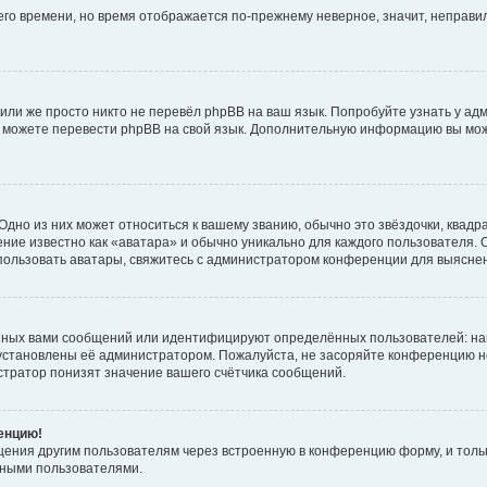
него времени, но время отображается по-прежнему неверное, значит, неправ
или же просто никто не перевёл phpBB на ваш язык. Попробуйте узнать у ад
ами можете перевести phpBB на свой язык. Дополнительную информацию вы мо
дно из них может относиться к вашему званию, обычно это звёздочки, квадр
ние известно как «аватара» и обычно уникально для каждого пользователя. О
использовать аватары, свяжитесь с администратором конференции для выясне
нных вами сообщений или идентифицируют определённых пользователей: на
установлены её администратором. Пожалуйста, не засоряйте конференцию н
тратор понизят значение вашего счётчика сообщений.
ренцию!
щения другим пользователям через встроенную в конференцию форму, и толь
мными пользователями.