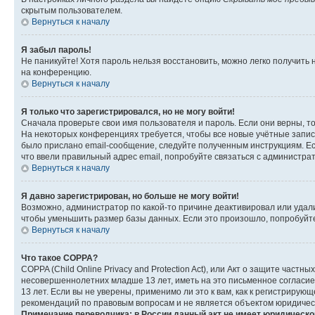
скрытым пользователем.
Вернуться к началу
Я забыл пароль!
Не паникуйте! Хотя пароль нельзя восстановить, можно легко получить
на конференцию.
Вернуться к началу
Я только что зарегистрировался, но не могу войти!
Сначала проверьте свои имя пользователя и пароль. Если они верны, т
На некоторых конференциях требуется, чтобы все новые учётные запис
было прислано email-сообщение, следуйте полученным инструкциям. Есл
что ввели правильный адрес email, попробуйте связаться с администра
Вернуться к началу
Я давно зарегистрирован, но больше не могу войти!
Возможно, администратор по какой-то причине деактивировал или удал
чтобы уменьшить размер базы данных. Если это произошло, попробуйте 
Вернуться к началу
Что такое COPPA?
COPPA (Child Online Privacy and Protection Act), или Акт о защите час
несовершеннолетних младше 13 лет, иметь на это письменное согласи
13 лет. Если вы не уверены, применимо ли это к вам, как к регистриру
рекомендаций по правовым вопросам и не является объектом юридичес
Примечание переводчика: в России данный акт не имеет юридическо