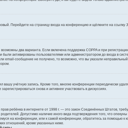
 новый. Перейдите на страницу входа на конференцию и щёлкните на ссылку
З
о возможны два варианта. Если включена поддержка COPPA и при регистрации 
и были активированы пользователями или администратором до входа в систе
и email-сообщение не получено, то возможно, что вы указали неправильный 
тором.
ил вашу учётную запись. Кроме того, многие конференции периодически уда
зарегистрироваться снова и активнее участвовать в дискуссиях.
тных прав ребёнка в интернете от 1998 г. — это закон Соединённых Штатов, т
е родителей. Допустимо наличие иного вида подтверждения того, что опек
ющемуся на конференции, или к самой конференции, обратитесь за помощью к 
ких отношений, кроме указанных ниже.
й силы.