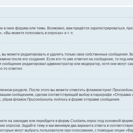
е в окне форума или темы. Возможно, вам придётся зарегистрироваться, пр
 «Вы можете голосовать в опросах» и т. п.
вы можете редактировать и удалять только свои собственные сообщения. В
емени после его создания. Если кто-то уже ответил на сообщение, то под ни
сли сообщение редактировал администратор или модератор, хотя они могут са
о-то ответил.
 личном разделе. После этого вы можете отметить флажком пункт
Присоедини
 вашим сообщениям, сделав соответствующий выбор в параграфе «Отправка 
х, убрав флажок
Присоединить подпись
в форме отправки сообщения.
ите на закладке или перейдите в форму
Создать опрос
под основной формой
ние опросов. Задайте тему и как минимум два варианта ответа в соответству
 которые могут выбрать пользователи при голосовании, с помощью опции «Вар