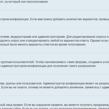
т, за который они проголосовали.
атором конференции. Если вам нужно добавить количество вариантов, превы
дателями, модераторами или администраторами. Для редактирования опроса п
 удалить опрос или отредактировать любой из вариантов ответа. Однако если
 нельзя было менять варианты ответов во время голосования.
руппам пользователей. Чтобы просматривать такие форумы, создавать в них
и администратором конференции для получения такого разрешения.
ма, группы или пользователя. Администратор конференции может не разре
 Если вы не знаете, почему не можете добавлять вложения, свяжитесь с ад
ый свод правил. Если вы нарушили правило, вы можете получить предупреж
 данном сайте. Если вы не знаете, за что получили предупреждение, свяжи