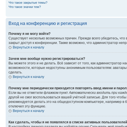
Что такое закрытые темы?
Что такое значки тем?
Вход на конференцию и регистрация
Почему я не могу войти?
Существует несколько возможных причин. Прежде всего убедитесь, что 
закрыт доступ к конференции. Также возможно, что администратор неп
Вернуться к началу
Зачем мне вообще нужно регистрироваться?
Вы можете этого и не делать. Всё зависит от того, как администратор
возможности, которые недоступны анонимным пользователям: аватары, ли
сделать.
Вернуться к началу
Почему мне периодически приходится повторять ввод имени и парол
Если вы не отметили флажком пункт
Автоматически входить при кажд
другой не смог воспользоваться вашей учётной записью. Для того чтоб
рекомендуется делать это на общедоступном компьютере, например в би
отключил эту функцию.
Вернуться к началу
Как сделать, чтобы я не появлялся в списке активных пользователе
В настройках личного раздела вы найдёте опцию
Скрывать моё пребыв