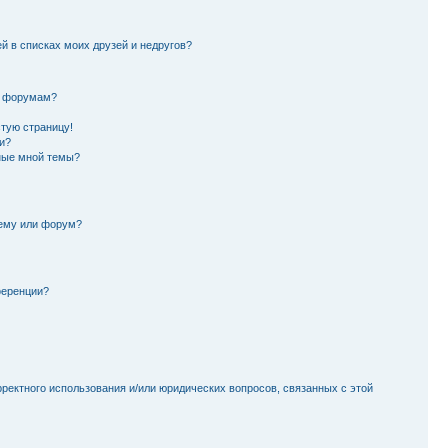
й в списках моих друзей и недругов?
и форумам?
стую страницу!
и?
ные мной темы?
тему или форум?
ференции?
рректного использования и/или юридических вопросов, связанных с этой