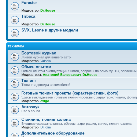
Forester
Модератор:
Dr.House
Tribeca
Модератор:
Dr.House
SVX, Leone и другие модели
ТЕХНИЧКА
Бортовой журнал
Живой журнал для вашего авто
Модератор:
Valodia
Обмен опытом
Обмен опытом эксплуатации Subaru, вопросы по ремонту, ТО, запасным
Модераторы:
Анатолий Валерьевич
,
Dr.House
Тюнинг
Тюнинг и доводка автомобилей
Готовые тюнинг проекты (характеристики, фото)
Здесь выкладываем готовые тюнинг-проекты с характеристиками, фотогр
Модератор:
exigo
Автозвук
Car & sound
Стайлинг, тюнинг салона
Внешние украшательства: обвесы, аэрография, винил; тюнинг салона
Модератор:
Dr.Klim
Дополнительное оборудование