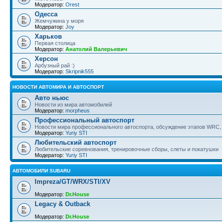
Модератор:
Orest
Одесса
Жемчужина у моря
Модератор:
Joy
Харьков
Первая столица
Модератор:
Анатолий Валерьевич
Херсон
Арбузный рай :)
Модератор:
Skripnik555
НОВОСТИ АВТОМИРА И АВТОСПОРТ
Авто ньюс
Новости из мира автомобилей
Модератор:
morpheus
Профессиональный автоспорт
Новости мира профессионального автоспорта, обсуждение этапов WRC, 
Модератор:
Yuriy STI
Любительский автоспорт
Любительские соревнования, тренировочные сборы, слеты и покатушки
Модератор:
Yuriy STI
АВТОМОБИЛИ SUBARU
Impreza/GT/WRX/STI/XV
Модератор:
Dr.House
Legacy & Outback
Модератор:
Dr.House