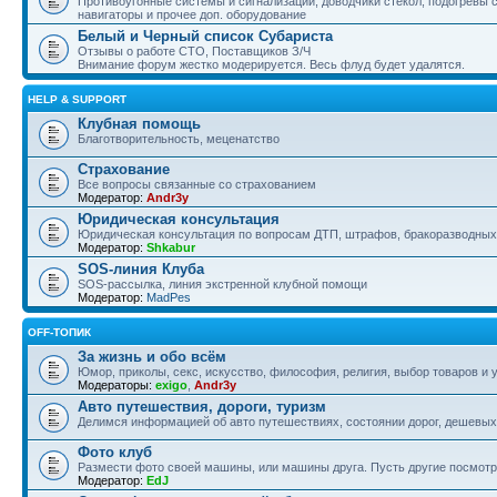
Противоугонные системы и сигнализации, доводчики стекол, подогревы 
навигаторы и прочее доп. оборудование
Белый и Черный список Субариста
Отзывы о работе СТО, Поставщиков З/Ч
Внимание форум жестко модерируется. Весь флуд будет удалятся.
HELP & SUPPORT
Клубная помощь
Благотворительность, меценатство
Страхование
Все вопросы связанные со страхованием
Модератор:
Andr3y
Юридическая консультация
Юридическая консультация по вопросам ДТП, штрафов, бракоразводных 
Модератор:
Shkabur
SOS-линия Клуба
SOS-рассылка, линия экстренной клубной помощи
Модератор:
MadPes
OFF-ТОПИК
За жизнь и обо всём
Юмор, приколы, секс, искусство, философия, религия, выбор товаров и у
Модераторы:
exigo
,
Andr3y
Авто путешествия, дороги, туризм
Делимся информацией об авто путешествиях, состоянии дорог, дешевых о
Фото клуб
Размести фото своей машины, или машины друга. Пусть другие посмотр
Модератор:
EdJ