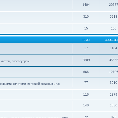
1404
2068
310
5218
15
106
ТЕМЫ
СООБЩЕ
17
1184
2809
3555
 частям, аксессуарам
666
1210
77
3910
афиями, отчетами, историей создания и т.д.
116
1379
140
1836
72
875