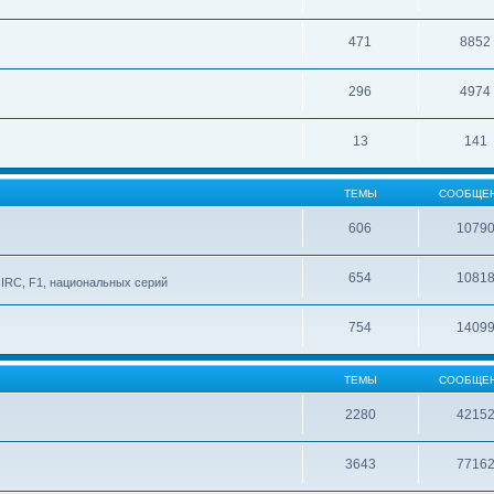
471
8852
296
4974
13
141
ТЕМЫ
СООБЩЕ
606
1079
654
1081
IRC, F1, национальных серий
754
1409
ТЕМЫ
СООБЩЕ
2280
4215
3643
7716