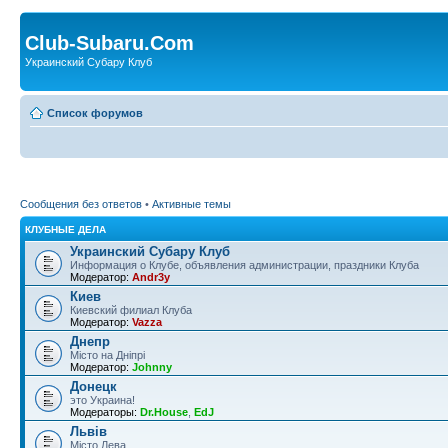
Club-Subaru.Com
Украинский Субару Клуб
Список форумов
Сообщения без ответов
•
Активные темы
КЛУБНЫЕ ДЕЛА
Украинский Субару Клуб
Информация о Клубе, объявления администрации, праздники Клуба
Модератор:
Andr3y
Киев
Киевский филиал Клуба
Модератор:
Vazza
Днепр
Місто на Дніпрі
Модератор:
Johnny
Донецк
это Украина!
Модераторы:
Dr.House
,
EdJ
Львів
Місто Лева