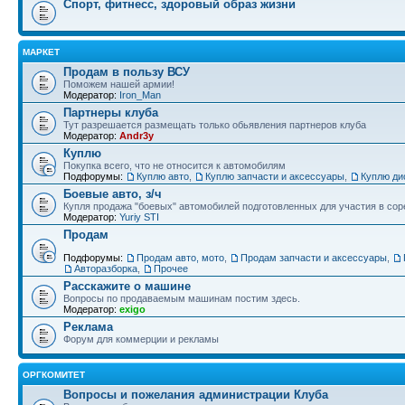
Спорт, фитнесс, здоровый образ жизни
МАРКЕТ
Продам в пользу ВСУ
Поможем нашей армии!
Модератор:
Iron_Man
Партнеры клуба
Тут разрешается размещать только обьявления партнеров клуба
Модератор:
Andr3y
Куплю
Покупка всего, что не относится к автомобилям
Подфорумы:
Куплю авто
,
Куплю запчасти и аксессуары
,
Куплю ди
Боевые авто, з/ч
Купля продажа "боевых" автомобилей подготовленных для участия в сор
Модератор:
Yuriy STI
Продам
Подфорумы:
Продам авто, мото
,
Продам запчасти и аксессуары
,
Авторазборка
,
Прочее
Расскажите о машине
Вопросы по продаваемым машинам постим здесь.
Модератор:
exigo
Реклама
Форум для коммерции и рекламы
ОРГКОМИТЕТ
Вопросы и пожелания администрации Клуба