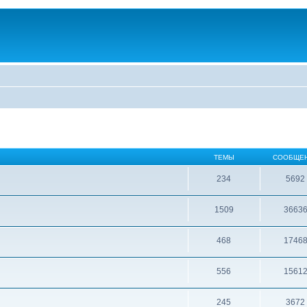
ТЕМЫ
СООБЩЕ
234
5692
1509
3663
468
1746
556
1561
245
3672