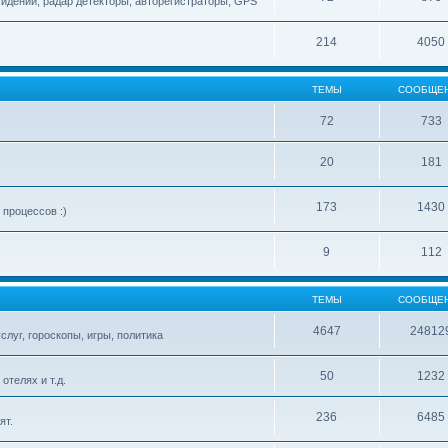
сидений, радар детекторы, авторегистраторы, GPS
214
4050
ТЕМЫ
СООБЩЕ
72
733
20
181
173
1430
процессов :)
9
112
ТЕМЫ
СООБЩЕ
4647
24812
слуг, гороскопы, игры, политика
50
1232
телях и т.д.
236
6485
ят.