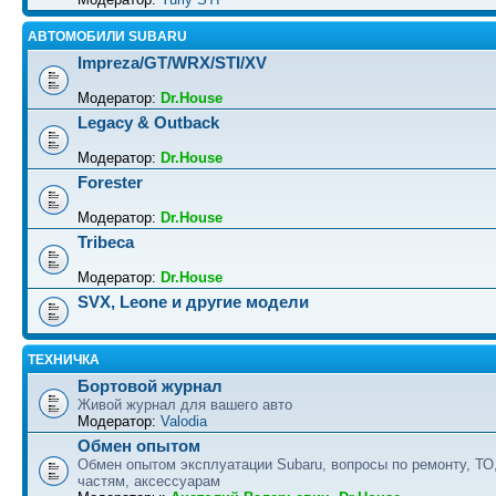
АВТОМОБИЛИ SUBARU
Impreza/GT/WRX/STI/XV
Модератор:
Dr.House
Legacy & Outback
Модератор:
Dr.House
Forester
Модератор:
Dr.House
Tribeca
Модератор:
Dr.House
SVX, Leone и другие модели
ТЕХНИЧКА
Бортовой журнал
Живой журнал для вашего авто
Модератор:
Valodia
Обмен опытом
Обмен опытом эксплуатации Subaru, вопросы по ремонту, ТО
частям, аксессуарам