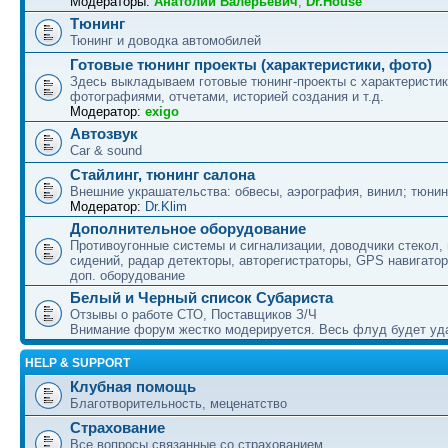
Модераторы:
Анатолий Валерьевич
,
Dr.House
Тюнинг
Тюнинг и доводка автомобилей
Готовые тюнинг проекты (характеристики, фото)
Здесь выкладываем готовые тюнинг-проекты с характеристик
фотографиями, отчетами, историей создания и т.д.
Модератор:
exigo
Автозвук
Car & sound
Стайлинг, тюнинг салона
Внешние украшательства: обвесы, аэрография, винил; тюнин
Модератор:
Dr.Klim
Дополнительное оборудование
Противоугонные системы и сигнализации, доводчики стекол,
сидений, радар детекторы, авторегистраторы, GPS навигатор
доп. оборудование
Белый и Черный список Субариста
Отзывы о работе СТО, Поставщиков З/Ч
Внимание форум жестко модерируется. Весь флуд будет уд
HELP & SUPPORT
Клубная помощь
Благотворительность, меценатство
Страхование
Все вопросы связанные со страхованием