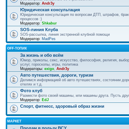
Модератор:
Andr3y
Юридическая консультация
Юридическая консультация по вопросам ДТП, штрафов, бра
процессов :)
Модератор:
Shkabur
SOS-линия Клуба
SOS-рассылка, линия экстренной клубной помощи
Модератор:
MadPes
OFF-ТОПИК
За жизнь и обо всём
Юмор, приколы, секс, искусство, философия, религия, выбор
услуг, гороскопы, игры, политика
Модераторы:
exigo
,
Andr3y
Авто путешествия, дороги, туризм
Делимся информацией об авто путешествиях, состоянии дор
отелях и т.д.
Фото клуб
Размести фото своей машины, или машины друга. Пусть друг
Модератор:
EdJ
Спорт, фитнесс, здоровый образ жизни
МАРКЕТ
Продам в пользу ВСУ