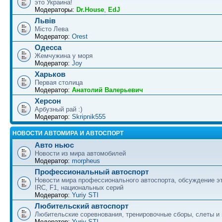
это Украина!
Модераторы:
Dr.House
,
EdJ
Львів
Місто Лева
Модератор:
Orest
Одесса
Жемчужина у моря
Модератор:
Joy
Харьков
Первая столица
Модератор:
Анатолий Валерьевич
Херсон
Арбузный рай :)
Модератор:
Skripnik555
НОВОСТИ АВТОМИРА И АВТОСПОРТ
Авто ньюс
Новости из мира автомобилей
Модератор:
morpheus
Профессиональный автоспорт
Новости мира профессионального автоспорта, обсуждение э
IRC, F1, национальных серий
Модератор:
Yuriy STI
Любительский автоспорт
Любительские соревнования, тренировочные сборы, слеты и
Модератор:
Yuriy STI