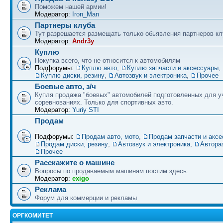
Поможем нашей армии!
Модератор:
Iron_Man
Партнеры клуба
Тут разрешается размещать только обьявления партнеров кл
Модератор:
Andr3y
Куплю
Покупка всего, что не относится к автомобилям
Подфорумы:
Куплю авто
,
Куплю запчасти и аксессуары
,
Куплю диски, резину
,
Автозвук и электроника
,
Прочее
Боевые авто, з/ч
Купля продажа "боевых" автомобилей подготовленных для у
соревнованиях. Только для спортивных авто.
Модератор:
Yuriy STI
Продам
Подфорумы:
Продам авто, мото
,
Продам запчасти и акс
Продам диски, резину
,
Автозвук и электроника
,
Автора
Прочее
Расскажите о машине
Вопросы по продаваемым машинам постим здесь.
Модератор:
exigo
Реклама
Форум для коммерции и рекламы
ОРГКОМИТЕТ