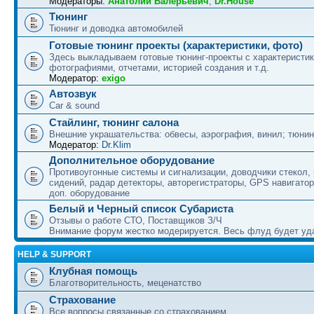
Модераторы:
Анатолий Валерьевич
,
Dr.House
Тюнинг
Тюнинг и доводка автомобилей
Готовые тюнинг проекты (характеристики, фото)
Здесь выкладываем готовые тюнинг-проекты с характеристик
фотографиями, отчетами, историей создания и т.д.
Модератор:
exigo
Автозвук
Car & sound
Стайлинг, тюнинг салона
Внешние украшательства: обвесы, аэрография, винил; тюнин
Модератор:
Dr.Klim
Дополнительное оборудование
Противоугонные системы и сигнализации, доводчики стекол,
сидений, радар детекторы, авторегистраторы, GPS навигатор
доп. оборудование
Белый и Черный список Субариста
Отзывы о работе СТО, Поставщиков З/Ч
Внимание форум жестко модерируется. Весь флуд будет уд
HELP & SUPPORT
Клубная помощь
Благотворительность, меценатство
Страхование
Все вопросы связанные со страхованием