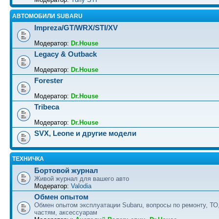
АВТОМОБИЛИ SUBARU
Impreza/GT/WRX/STI/XV
Модератор:
Dr.House
Legacy & Outback
Модератор:
Dr.House
Forester
Модератор:
Dr.House
Tribeca
Модератор:
Dr.House
SVX, Leone и другие модели
ТЕХНИЧКА
Бортовой журнал
Живой журнал для вашего авто
Модератор:
Valodia
Обмен опытом
Обмен опытом эксплуатации Subaru, вопросы по ремонту, ТО
частям, аксессуарам