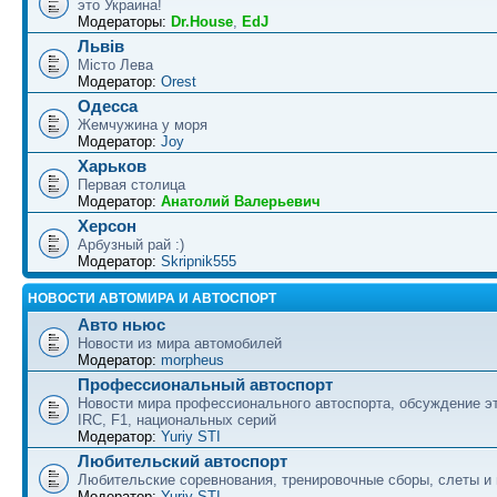
это Украина!
Модераторы:
Dr.House
,
EdJ
Львів
Місто Лева
Модератор:
Orest
Одесса
Жемчужина у моря
Модератор:
Joy
Харьков
Первая столица
Модератор:
Анатолий Валерьевич
Херсон
Арбузный рай :)
Модератор:
Skripnik555
НОВОСТИ АВТОМИРА И АВТОСПОРТ
Авто ньюс
Новости из мира автомобилей
Модератор:
morpheus
Профессиональный автоспорт
Новости мира профессионального автоспорта, обсуждение э
IRC, F1, национальных серий
Модератор:
Yuriy STI
Любительский автоспорт
Любительские соревнования, тренировочные сборы, слеты и
Модератор:
Yuriy STI