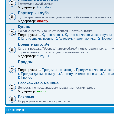
Поможем нашей армии!
Модератор:
Iron_Man
Партнеры клуба
Тут разрешается размещать только обьявления партнеров кл
Модератор:
Andr3y
Куплю
Покупка всего, что не относится к автомобилям
Подфорумы:
Куплю авто
,
Куплю запчасти и аксессуары
,
Куплю диски, резину
,
Автозвук и электроника
,
Прочее
Боевые авто, з/ч
Купля продажа "боевых" автомобилей подготовленных для у
соревнованиях. Только для спортивных авто.
Модератор:
Yuriy STI
Продам
Подфорумы:
Продам авто, мото
,
Продам запчасти и акс
Продам диски, резину
,
Автозвук и электроника
,
Автора
Прочее
Расскажите о машине
Вопросы по продаваемым машинам постим здесь.
Модератор:
exigo
Реклама
Форум для коммерции и рекламы
ОРГКОМИТЕТ