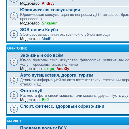
Модератор:
Andr3y
Юридическая консультация
Юридическая консультация по вопросам ДТП, штрафов, бра
процессов :)
Модератор:
Shkabur
SOS-линия Клуба
SOS-рассылка, линия экстренной клубной помощи
Модератор:
MadPes
OFF-ТОПИК
За жизнь и обо всём
Юмор, приколы, секс, искусство, философия, религия, выбор
услуг, гороскопы, игры, политика
Модераторы:
exigo
,
Andr3y
Авто путешествия, дороги, туризм
Делимся информацией об авто путешествиях, состоянии дор
отелях и т.д.
Фото клуб
Размести фото своей машины, или машины друга. Пусть друг
Модератор:
EdJ
Спорт, фитнесс, здоровый образ жизни
МАРКЕТ
Продам в пользу ВСУ