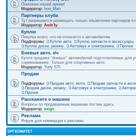
Поможем нашей армии!
Модератор:
Iron_Man
Партнеры клуба
Тут разрешается размещать только обьявления партнеров кл
Модератор:
Andr3y
Куплю
Покупка всего, что не относится к автомобилям
Подфорумы:
Куплю авто
,
Куплю запчасти и аксессуары
,
Куплю диски, резину
,
Автозвук и электроника
,
Прочее
Боевые авто, з/ч
Купля продажа "боевых" автомобилей подготовленных для у
соревнованиях. Только для спортивных авто.
Модератор:
Yuriy STI
Продам
Подфорумы:
Продам авто, мото
,
Продам запчасти и акс
Продам диски, резину
,
Автозвук и электроника
,
Автора
Прочее
Расскажите о машине
Вопросы по продаваемым машинам постим здесь.
Модератор:
exigo
Реклама
Форум для коммерции и рекламы
ОРГКОМИТЕТ