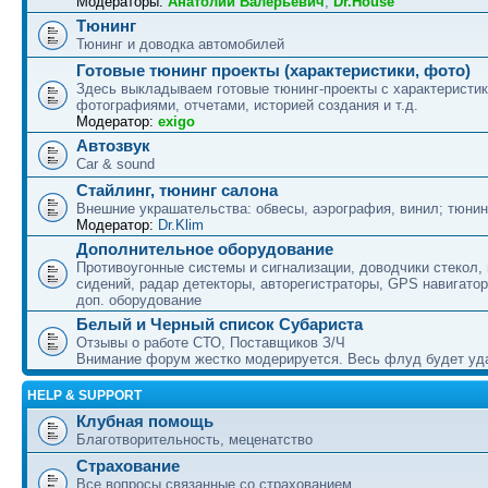
Модераторы:
Анатолий Валерьевич
,
Dr.House
Тюнинг
Тюнинг и доводка автомобилей
Готовые тюнинг проекты (характеристики, фото)
Здесь выкладываем готовые тюнинг-проекты с характеристик
фотографиями, отчетами, историей создания и т.д.
Модератор:
exigo
Автозвук
Car & sound
Стайлинг, тюнинг салона
Внешние украшательства: обвесы, аэрография, винил; тюнин
Модератор:
Dr.Klim
Дополнительное оборудование
Противоугонные системы и сигнализации, доводчики стекол,
сидений, радар детекторы, авторегистраторы, GPS навигатор
доп. оборудование
Белый и Черный список Субариста
Отзывы о работе СТО, Поставщиков З/Ч
Внимание форум жестко модерируется. Весь флуд будет уд
HELP & SUPPORT
Клубная помощь
Благотворительность, меценатство
Страхование
Все вопросы связанные со страхованием