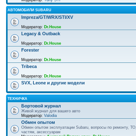
АВТОМОБИЛИ SUBARU
Impreza/GT/WRX/STI/XV
Модератор:
Dr.House
Legacy & Outback
Модератор:
Dr.House
Forester
Модератор:
Dr.House
Tribeca
Модератор:
Dr.House
SVX, Leone и другие модели
ТЕХНИЧКА
Бортовой журнал
Живой журнал для вашего авто
Модератор:
Valodia
Обмен опытом
Обмен опытом эксплуатации Subaru, вопросы по ремонту, ТО
частям, аксессуарам