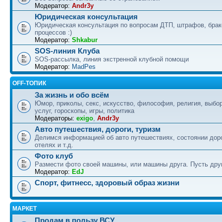
Модератор:
Andr3y
Юридическая консультация
Юридическая консультация по вопросам ДТП, штрафов, бра
процессов :)
Модератор:
Shkabur
SOS-линия Клуба
SOS-рассылка, линия экстренной клубной помощи
Модератор:
MadPes
OFF-ТОПИК
За жизнь и обо всём
Юмор, приколы, секс, искусство, философия, религия, выбор
услуг, гороскопы, игры, политика
Модераторы:
exigo
,
Andr3y
Авто путешествия, дороги, туризм
Делимся информацией об авто путешествиях, состоянии дор
отелях и т.д.
Фото клуб
Размести фото своей машины, или машины друга. Пусть друг
Модератор:
EdJ
Спорт, фитнесс, здоровый образ жизни
МАРКЕТ
Продам в пользу ВСУ