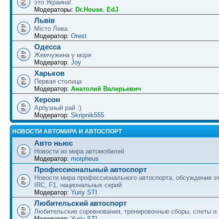
это Украина!
Модераторы:
Dr.House
,
EdJ
Львів
Місто Лева
Модератор:
Orest
Одесса
Жемчужина у моря
Модератор:
Joy
Харьков
Первая столица
Модератор:
Анатолий Валерьевич
Херсон
Арбузный рай :)
Модератор:
Skripnik555
НОВОСТИ АВТОМИРА И АВТОСПОРТ
Авто ньюс
Новости из мира автомобилей
Модератор:
morpheus
Профессиональный автоспорт
Новости мира профессионального автоспорта, обсуждение э
IRC, F1, национальных серий
Модератор:
Yuriy STI
Любительский автоспорт
Любительские соревнования, тренировочные сборы, слеты и
Модератор:
Yuriy STI