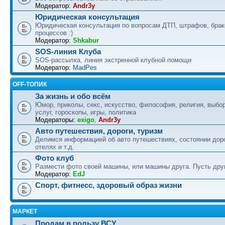
Модератор:
Andr3y
Юридическая консультация
Юридическая консультация по вопросам ДТП, штрафов, бра
процессов :)
Модератор:
Shkabur
SOS-линия Клуба
SOS-рассылка, линия экстренной клубной помощи
Модератор:
MadPes
OFF-ТОПИК
За жизнь и обо всём
Юмор, приколы, секс, искусство, философия, религия, выбор
услуг, гороскопы, игры, политика
Модераторы:
exigo
,
Andr3y
Авто путешествия, дороги, туризм
Делимся информацией об авто путешествиях, состоянии дор
отелях и т.д.
Фото клуб
Размести фото своей машины, или машины друга. Пусть друг
Модератор:
EdJ
Спорт, фитнесс, здоровый образ жизни
МАРКЕТ
Продам в пользу ВСУ