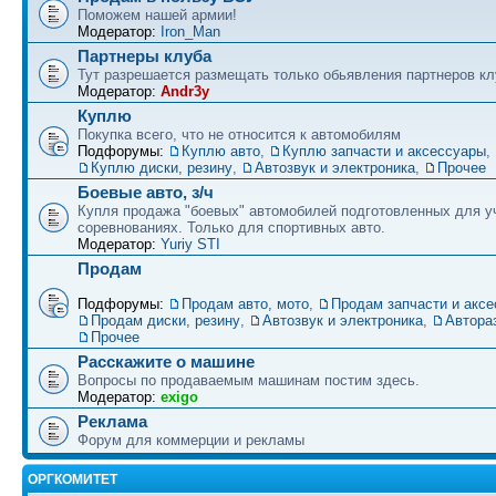
Поможем нашей армии!
Модератор:
Iron_Man
Партнеры клуба
Тут разрешается размещать только обьявления партнеров кл
Модератор:
Andr3y
Куплю
Покупка всего, что не относится к автомобилям
Подфорумы:
Куплю авто
,
Куплю запчасти и аксессуары
,
Куплю диски, резину
,
Автозвук и электроника
,
Прочее
Боевые авто, з/ч
Купля продажа "боевых" автомобилей подготовленных для у
соревнованиях. Только для спортивных авто.
Модератор:
Yuriy STI
Продам
Подфорумы:
Продам авто, мото
,
Продам запчасти и акс
Продам диски, резину
,
Автозвук и электроника
,
Автора
Прочее
Расскажите о машине
Вопросы по продаваемым машинам постим здесь.
Модератор:
exigo
Реклама
Форум для коммерции и рекламы
ОРГКОМИТЕТ