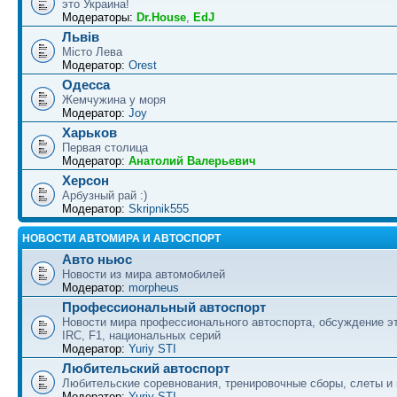
это Украина!
Модераторы:
Dr.House
,
EdJ
Львів
Місто Лева
Модератор:
Orest
Одесса
Жемчужина у моря
Модератор:
Joy
Харьков
Первая столица
Модератор:
Анатолий Валерьевич
Херсон
Арбузный рай :)
Модератор:
Skripnik555
НОВОСТИ АВТОМИРА И АВТОСПОРТ
Авто ньюс
Новости из мира автомобилей
Модератор:
morpheus
Профессиональный автоспорт
Новости мира профессионального автоспорта, обсуждение э
IRC, F1, национальных серий
Модератор:
Yuriy STI
Любительский автоспорт
Любительские соревнования, тренировочные сборы, слеты и
Модератор:
Yuriy STI