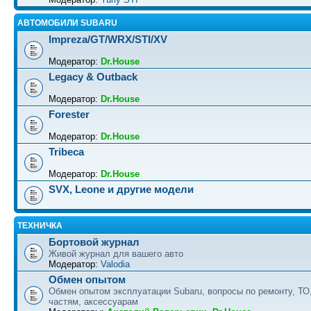
АВТОМОБИЛИ SUBARU
Impreza/GT/WRX/STI/XV
Модератор:
Dr.House
Legacy & Outback
Модератор:
Dr.House
Forester
Модератор:
Dr.House
Tribeca
Модератор:
Dr.House
SVX, Leone и другие модели
ТЕХНИЧКА
Бортовой журнал
Живой журнал для вашего авто
Модератор:
Valodia
Обмен опытом
Обмен опытом эксплуатации Subaru, вопросы по ремонту, ТО
частям, аксессуарам