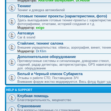
Модераторы:
Анатолий Валерьевич
,
Dr.House
Тюнинг
Тюнинг и доводка автомобилей
Готовые тюнинг проекты (характеристики, фото)
Здесь выкладываем готовые тюнинг-проекты с характеристик
фотографиями, отчетами, историей создания и т.д.
Модератор:
exigo
Автозвук
Car & sound
Стайлинг, тюнинг салона
Внешние украшательства: обвесы, аэрография, винил; тюнин
Модератор:
Dr.Klim
Дополнительное оборудование
Противоугонные системы и сигнализации, доводчики стекол,
сидений, радар детекторы, авторегистраторы, GPS навигатор
доп. оборудование
Белый и Черный список Субариста
Отзывы о работе СТО, Поставщиков З/Ч
Внимание форум жестко модерируется. Весь флуд будет уд
HELP & SUPPORT
Клубная помощь
Благотворительность, меценатство
Страхование
Все вопросы связанные со страхованием