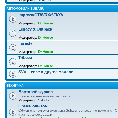
АВТОМОБИЛИ SUBARU
Impreza/GT/WRX/STI/XV
Модератор:
Dr.House
Legacy & Outback
Модератор:
Dr.House
Forester
Модератор:
Dr.House
Tribeca
Модератор:
Dr.House
SVX, Leone и другие модели
ТЕХНИЧКА
Бортовой журнал
Живой журнал для вашего авто
Модератор:
Valodia
Обмен опытом
Обмен опытом эксплуатации Subaru, вопросы по ремонту, ТО
частям, аксессуарам