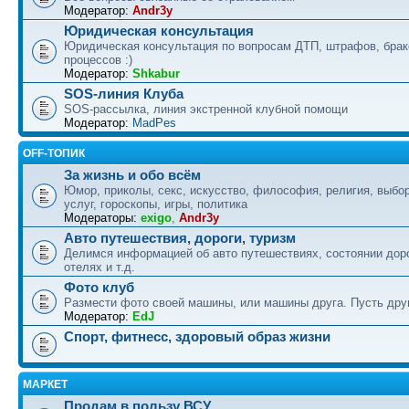
Модератор:
Andr3y
Юридическая консультация
Юридическая консультация по вопросам ДТП, штрафов, бра
процессов :)
Модератор:
Shkabur
SOS-линия Клуба
SOS-рассылка, линия экстренной клубной помощи
Модератор:
MadPes
OFF-ТОПИК
За жизнь и обо всём
Юмор, приколы, секс, искусство, философия, религия, выбор
услуг, гороскопы, игры, политика
Модераторы:
exigo
,
Andr3y
Авто путешествия, дороги, туризм
Делимся информацией об авто путешествиях, состоянии дор
отелях и т.д.
Фото клуб
Размести фото своей машины, или машины друга. Пусть друг
Модератор:
EdJ
Спорт, фитнесс, здоровый образ жизни
МАРКЕТ
Продам в пользу ВСУ