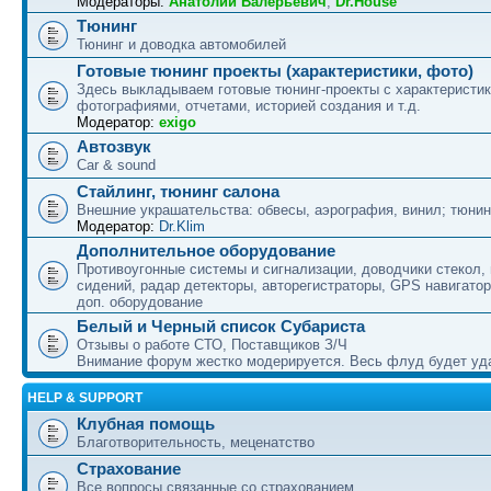
Модераторы:
Анатолий Валерьевич
,
Dr.House
Тюнинг
Тюнинг и доводка автомобилей
Готовые тюнинг проекты (характеристики, фото)
Здесь выкладываем готовые тюнинг-проекты с характеристик
фотографиями, отчетами, историей создания и т.д.
Модератор:
exigo
Автозвук
Car & sound
Стайлинг, тюнинг салона
Внешние украшательства: обвесы, аэрография, винил; тюнин
Модератор:
Dr.Klim
Дополнительное оборудование
Противоугонные системы и сигнализации, доводчики стекол,
сидений, радар детекторы, авторегистраторы, GPS навигатор
доп. оборудование
Белый и Черный список Субариста
Отзывы о работе СТО, Поставщиков З/Ч
Внимание форум жестко модерируется. Весь флуд будет уд
HELP & SUPPORT
Клубная помощь
Благотворительность, меценатство
Страхование
Все вопросы связанные со страхованием