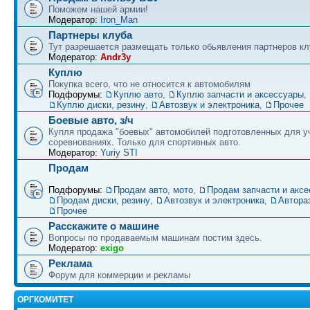
Поможем нашей армии!
Модератор:
Iron_Man
Партнеры клуба
Тут разрешается размещать только обьявления партнеров кл
Модератор:
Andr3y
Куплю
Покупка всего, что не относится к автомобилям
Подфорумы:
Куплю авто
,
Куплю запчасти и аксессуары
,
Куплю диски, резину
,
Автозвук и электроника
,
Прочее
Боевые авто, з/ч
Купля продажа "боевых" автомобилей подготовленных для у
соревнованиях. Только для спортивных авто.
Модератор:
Yuriy STI
Продам
Подфорумы:
Продам авто, мото
,
Продам запчасти и акс
Продам диски, резину
,
Автозвук и электроника
,
Автора
Прочее
Расскажите о машине
Вопросы по продаваемым машинам постим здесь.
Модератор:
exigo
Реклама
Форум для коммерции и рекламы
ОРГКОМИТЕТ