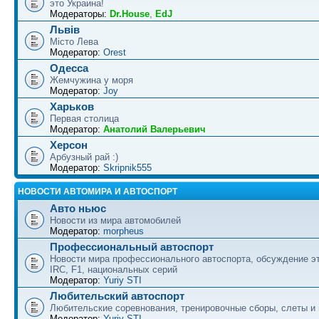
это Украина!
Модераторы:
Dr.House
,
EdJ
Львів
Місто Лева
Модератор:
Orest
Одесса
Жемчужина у моря
Модератор:
Joy
Харьков
Первая столица
Модератор:
Анатолий Валерьевич
Херсон
Арбузный рай :)
Модератор:
Skripnik555
НОВОСТИ АВТОМИРА И АВТОСПОРТ
Авто ньюс
Новости из мира автомобилей
Модератор:
morpheus
Профессиональный автоспорт
Новости мира профессионального автоспорта, обсуждение э
IRC, F1, национальных серий
Модератор:
Yuriy STI
Любительский автоспорт
Любительские соревнования, тренировочные сборы, слеты и
Модератор:
Yuriy STI