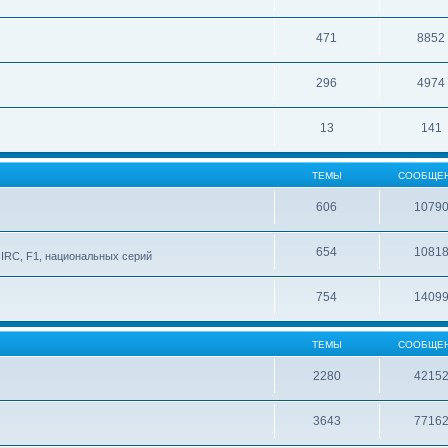
471
8852
296
4974
13
141
ТЕМЫ
СООБЩЕ
606
1079
654
1081
IRC, F1, национальных серий
754
1409
ТЕМЫ
СООБЩЕ
2280
4215
3643
7716