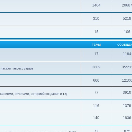
1404
2068
310
5218
15
106
ТЕМЫ
СООБЩЕ
17
1184
2809
3555
 частям, аксессуарам
666
1210
77
3910
афиями, отчетами, историей создания и т.д.
116
1379
140
1836
72
875