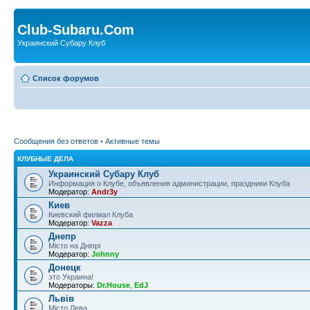
Club-Subaru.Com
Украинский Субару Клуб
Список форумов
Сообщения без ответов
•
Активные темы
КЛУБНЫЕ ДЕЛА
Украинский Субару Клуб
Информация о Клубе, объявления администрации, праздники Клуба
Модератор:
Andr3y
Киев
Киевский филиал Клуба
Модератор:
Vazza
Днепр
Місто на Дніпрі
Модератор:
Johnny
Донецк
это Украина!
Модераторы:
Dr.House
,
EdJ
Львів
Місто Лева