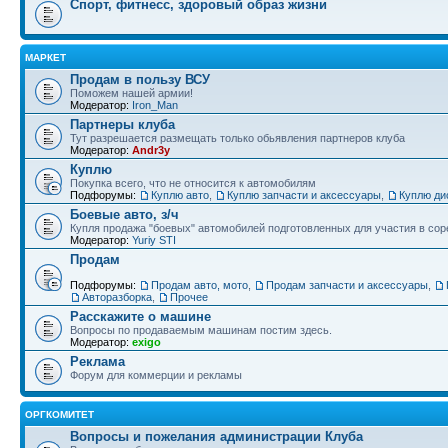
Спорт, фитнесс, здоровый образ жизни
МАРКЕТ
Продам в пользу ВСУ
Поможем нашей армии!
Модератор:
Iron_Man
Партнеры клуба
Тут разрешается размещать только обьявления партнеров клуба
Модератор:
Andr3y
Куплю
Покупка всего, что не относится к автомобилям
Подфорумы:
Куплю авто
,
Куплю запчасти и аксессуары
,
Куплю ди
Боевые авто, з/ч
Купля продажа "боевых" автомобилей подготовленных для участия в сор
Модератор:
Yuriy STI
Продам
Подфорумы:
Продам авто, мото
,
Продам запчасти и аксессуары
,
Авторазборка
,
Прочее
Расскажите о машине
Вопросы по продаваемым машинам постим здесь.
Модератор:
exigo
Реклама
Форум для коммерции и рекламы
ОРГКОМИТЕТ
Вопросы и пожелания администрации Клуба