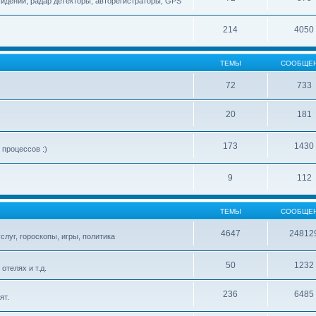
сидений, радар детекторы, авторегистраторы, GPS
214
4050
ТЕМЫ
СООБЩЕ
72
733
20
181
173
1430
процессов :)
9
112
ТЕМЫ
СООБЩЕ
4647
24812
слуг, гороскопы, игры, политика
50
1232
телях и т.д.
236
6485
ят.