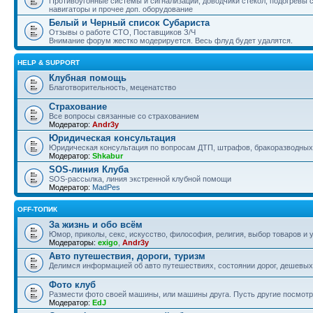
Противоугонные системы и сигнализации, доводчики стекол, подогревы 
навигаторы и прочее доп. оборудование
Белый и Черный список Субариста
Отзывы о работе СТО, Поставщиков З/Ч
Внимание форум жестко модерируется. Весь флуд будет удалятся.
HELP & SUPPORT
Клубная помощь
Благотворительность, меценатство
Страхование
Все вопросы связанные со страхованием
Модератор:
Andr3y
Юридическая консультация
Юридическая консультация по вопросам ДТП, штрафов, бракоразводных 
Модератор:
Shkabur
SOS-линия Клуба
SOS-рассылка, линия экстренной клубной помощи
Модератор:
MadPes
OFF-ТОПИК
За жизнь и обо всём
Юмор, приколы, секс, искусство, философия, религия, выбор товаров и у
Модераторы:
exigo
,
Andr3y
Авто путешествия, дороги, туризм
Делимся информацией об авто путешествиях, состоянии дорог, дешевых о
Фото клуб
Размести фото своей машины, или машины друга. Пусть другие посмотр
Модератор:
EdJ