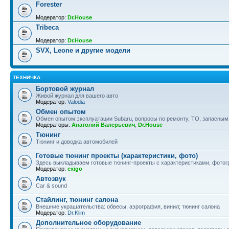
Forester
Модератор:
Dr.House
Tribeca
Модератор:
Dr.House
SVX, Leone и другие модели
ТЕХНИЧКА
Бортовой журнал
Живой журнал для вашего авто
Модератор:
Valodia
Обмен опытом
Обмен опытом эксплуатации Subaru, вопросы по ремонту, ТО, запасным
Модераторы:
Анатолий Валерьевич
,
Dr.House
Тюнинг
Тюнинг и доводка автомобилей
Готовые тюнинг проекты (характеристики, фото)
Здесь выкладываем готовые тюнинг-проекты с характеристиками, фотогр
Модератор:
exigo
Автозвук
Car & sound
Стайлинг, тюнинг салона
Внешние украшательства: обвесы, аэрография, винил; тюнинг салона
Модератор:
Dr.Klim
Дополнительное оборудование