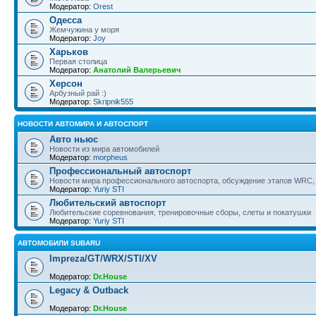
Модератор:
Orest
Одесса
Жемчужина у моря
Модератор:
Joy
Харьков
Первая столица
Модератор:
Анатолий Валерьевич
Херсон
Арбузный рай :)
Модератор:
Skripnik555
НОВОСТИ АВТОМИРА И АВТОСПОРТ
Авто ньюс
Новости из мира автомобилей
Модератор:
morpheus
Профессиональный автоспорт
Новости мира профессионального автоспорта, обсуждение этапов WRC, 
Модератор:
Yuriy STI
Любительский автоспорт
Любительские соревнования, тренировочные сборы, слеты и покатушки
Модератор:
Yuriy STI
АВТОМОБИЛИ SUBARU
Impreza/GT/WRX/STI/XV
Модератор:
Dr.House
Legacy & Outback
Модератор:
Dr.House