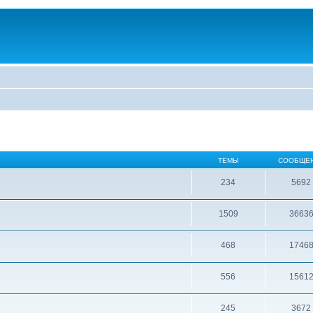
ТЕМЫ
СООБЩЕ
234
5692
1509
3663
468
1746
556
1561
245
3672