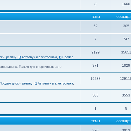
8
1666
ТЕМЫ
СООБЩЕ
52
305
7
747
9199
3565
ски, резину
,
Автозвук и электроника
,
Прочее
371
1829
евнованиях. Только для спортивных авто.
19238
12911
Продам диски, резину
,
Автозвук и электроника
,
505
3553
1
8
ТЕМЫ
СООБЩЕ
320
3013