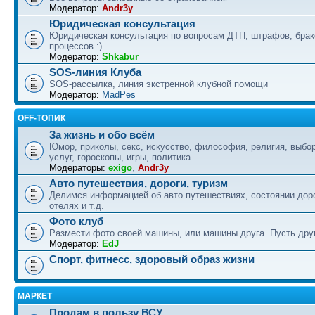
Модератор:
Andr3y
Юридическая консультация
Юридическая консультация по вопросам ДТП, штрафов, бра
процессов :)
Модератор:
Shkabur
SOS-линия Клуба
SOS-рассылка, линия экстренной клубной помощи
Модератор:
MadPes
OFF-ТОПИК
За жизнь и обо всём
Юмор, приколы, секс, искусство, философия, религия, выбор
услуг, гороскопы, игры, политика
Модераторы:
exigo
,
Andr3y
Авто путешествия, дороги, туризм
Делимся информацией об авто путешествиях, состоянии дор
отелях и т.д.
Фото клуб
Размести фото своей машины, или машины друга. Пусть друг
Модератор:
EdJ
Спорт, фитнесс, здоровый образ жизни
МАРКЕТ
Продам в пользу ВСУ