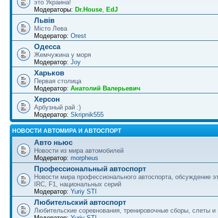
это Украина!
Модераторы:
Dr.House
,
EdJ
Львів
Місто Лева
Модератор:
Orest
Одесса
Жемчужина у моря
Модератор:
Joy
Харьков
Первая столица
Модератор:
Анатолий Валерьевич
Херсон
Арбузный рай :)
Модератор:
Skripnik555
НОВОСТИ АВТОМИРА И АВТОСПОРТ
Авто ньюс
Новости из мира автомобилей
Модератор:
morpheus
Профессиональный автоспорт
Новости мира профессионального автоспорта, обсуждение э
IRC, F1, национальных серий
Модератор:
Yuriy STI
Любительский автоспорт
Любительские соревнования, тренировочные сборы, слеты и
Модератор:
Yuriy STI