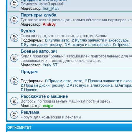
Поможем нашей армии!
Модератор:
Iron_Man
Партнеры клуба
Тут разрешается размещать только обьявления партнеров кл
Модератор:
Andr3y
Куплю
Покупка всего, что не относится к автомобилям
Подфорумы:
Куплю авто
,
Куплю запчасти и аксессуары
,
Куплю диски, резину
,
Автозвук и электроника
,
Прочее
Боевые авто, з/ч
Купля продажа "боевых" автомобилей подготовленных для у
соревнованиях. Только для спортивных авто.
Модератор:
Yuriy STI
Продам
Подфорумы:
Продам авто, мото
,
Продам запчасти и акс
Продам диски, резину
,
Автозвук и электроника
,
Автора
Прочее
Расскажите о машине
Вопросы по продаваемым машинам постим здесь.
Модератор:
exigo
Реклама
Форум для коммерции и рекламы
ОРГКОМИТЕТ