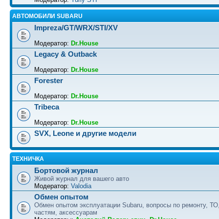
АВТОМОБИЛИ SUBARU
Impreza/GT/WRX/STI/XV
Модератор:
Dr.House
Legacy & Outback
Модератор:
Dr.House
Forester
Модератор:
Dr.House
Tribeca
Модератор:
Dr.House
SVX, Leone и другие модели
ТЕХНИЧКА
Бортовой журнал
Живой журнал для вашего авто
Модератор:
Valodia
Обмен опытом
Обмен опытом эксплуатации Subaru, вопросы по ремонту, ТО
частям, аксессуарам