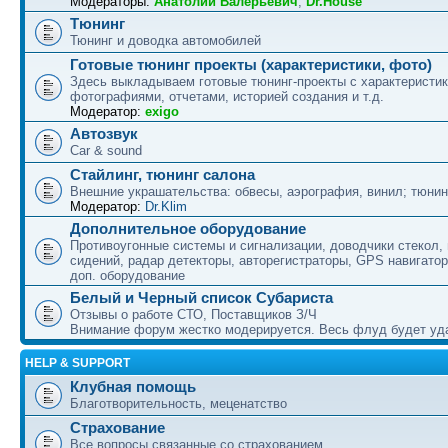
Модераторы:
Анатолий Валерьевич
,
Dr.House
Тюнинг
Тюнинг и доводка автомобилей
Готовые тюнинг проекты (характеристики, фото)
Здесь выкладываем готовые тюнинг-проекты с характеристик
фотографиями, отчетами, историей создания и т.д.
Модератор:
exigo
Автозвук
Car & sound
Стайлинг, тюнинг салона
Внешние украшательства: обвесы, аэрография, винил; тюнин
Модератор:
Dr.Klim
Дополнительное оборудование
Противоугонные системы и сигнализации, доводчики стекол,
сидений, радар детекторы, авторегистраторы, GPS навигатор
доп. оборудование
Белый и Черный список Субариста
Отзывы о работе СТО, Поставщиков З/Ч
Внимание форум жестко модерируется. Весь флуд будет уд
HELP & SUPPORT
Клубная помощь
Благотворительность, меценатство
Страхование
Все вопросы связанные со страхованием