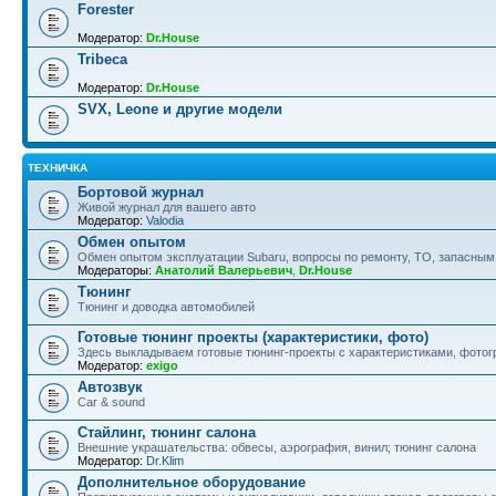
Forester
Модератор:
Dr.House
Tribeca
Модератор:
Dr.House
SVX, Leone и другие модели
ТЕХНИЧКА
Бортовой журнал
Живой журнал для вашего авто
Модератор:
Valodia
Обмен опытом
Обмен опытом эксплуатации Subaru, вопросы по ремонту, ТО, запасным
Модераторы:
Анатолий Валерьевич
,
Dr.House
Тюнинг
Тюнинг и доводка автомобилей
Готовые тюнинг проекты (характеристики, фото)
Здесь выкладываем готовые тюнинг-проекты с характеристиками, фотогр
Модератор:
exigo
Автозвук
Car & sound
Стайлинг, тюнинг салона
Внешние украшательства: обвесы, аэрография, винил; тюнинг салона
Модератор:
Dr.Klim
Дополнительное оборудование