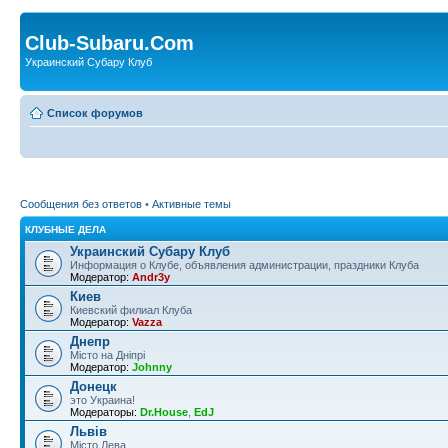
Club-Subaru.Com
Украинский Субару Клуб
Список форумов
Сообщения без ответов
•
Активные темы
КЛУБНЫЕ ДЕЛА
Украинский Субару Клуб
Информация о Клубе, объявления администрации, праздники Клуба
Модератор:
Andr3y
Киев
Киевский филиал Клуба
Модератор:
Vazza
Днепр
Місто на Дніпрі
Модератор:
Johnny
Донецк
это Украина!
Модераторы:
Dr.House
,
EdJ
Львів
Місто Лева