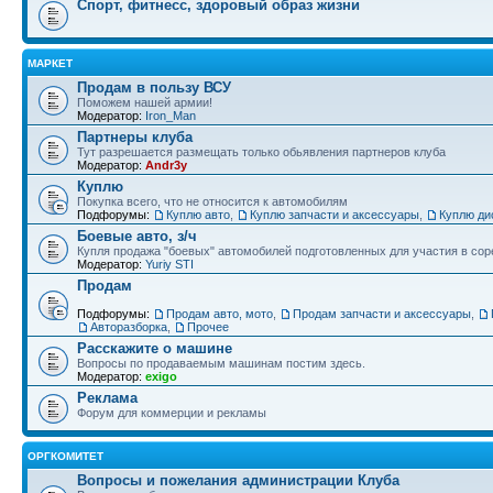
Спорт, фитнесс, здоровый образ жизни
МАРКЕТ
Продам в пользу ВСУ
Поможем нашей армии!
Модератор:
Iron_Man
Партнеры клуба
Тут разрешается размещать только обьявления партнеров клуба
Модератор:
Andr3y
Куплю
Покупка всего, что не относится к автомобилям
Подфорумы:
Куплю авто
,
Куплю запчасти и аксессуары
,
Куплю ди
Боевые авто, з/ч
Купля продажа "боевых" автомобилей подготовленных для участия в сор
Модератор:
Yuriy STI
Продам
Подфорумы:
Продам авто, мото
,
Продам запчасти и аксессуары
,
Авторазборка
,
Прочее
Расскажите о машине
Вопросы по продаваемым машинам постим здесь.
Модератор:
exigo
Реклама
Форум для коммерции и рекламы
ОРГКОМИТЕТ
Вопросы и пожелания администрации Клуба