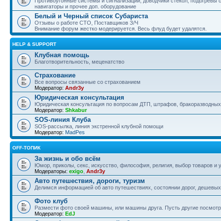
Противоугонные системы и сигнализации, доводчики стекол, подогревы 
навигаторы и прочее доп. оборудование
Белый и Черный список Субариста
Отзывы о работе СТО, Поставщиков З/Ч
Внимание форум жестко модерируется. Весь флуд будет удалятся.
HELP & SUPPORT
Клубная помощь
Благотворительность, меценатство
Страхование
Все вопросы связанные со страхованием
Модератор:
Andr3y
Юридическая консультация
Юридическая консультация по вопросам ДТП, штрафов, бракоразводных 
Модератор:
Shkabur
SOS-линия Клуба
SOS-рассылка, линия экстренной клубной помощи
Модератор:
MadPes
OFF-ТОПИК
За жизнь и обо всём
Юмор, приколы, секс, искусство, философия, религия, выбор товаров и у
Модераторы:
exigo
,
Andr3y
Авто путешествия, дороги, туризм
Делимся информацией об авто путешествиях, состоянии дорог, дешевых о
Фото клуб
Размести фото своей машины, или машины друга. Пусть другие посмотр
Модератор:
EdJ