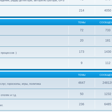
сидений, радар детекторы, авторегистраторы, GPS
214
4050
ТЕМЫ
СООБЩЕ
72
733
20
181
173
1430
процессов :)
9
112
ТЕМЫ
СООБЩЕ
4647
24812
слуг, гороскопы, игры, политика
50
1232
телях и т.д.
236
6485
ят.