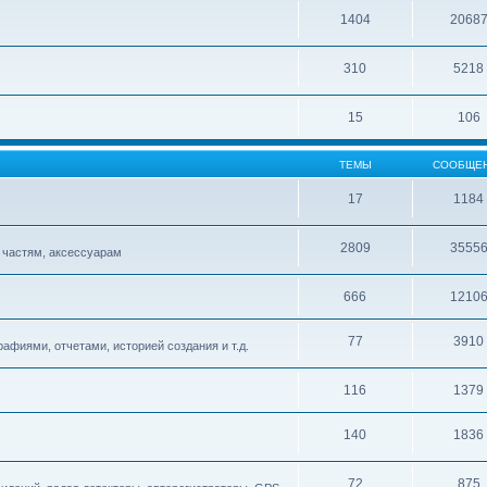
1404
2068
310
5218
15
106
ТЕМЫ
СООБЩЕ
17
1184
2809
3555
 частям, аксессуарам
666
1210
77
3910
афиями, отчетами, историей создания и т.д.
116
1379
140
1836
72
875