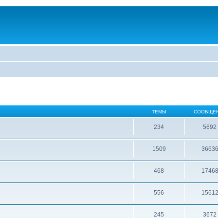
ТЕМЫ
СООБЩЕ
234
5692
1509
3663
468
1746
556
1561
245
3672