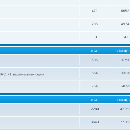
471
8852
296
4974
13
141
ТЕМЫ
СООБЩЕ
606
1079
654
1081
IRC, F1, национальных серий
754
1409
ТЕМЫ
СООБЩЕ
2280
4215
3643
7716