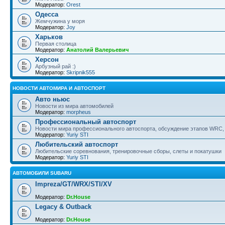
Модератор:
Orest
Одесса
Жемчужина у моря
Модератор:
Joy
Харьков
Первая столица
Модератор:
Анатолий Валерьевич
Херсон
Арбузный рай :)
Модератор:
Skripnik555
НОВОСТИ АВТОМИРА И АВТОСПОРТ
Авто ньюс
Новости из мира автомобилей
Модератор:
morpheus
Профессиональный автоспорт
Новости мира профессионального автоспорта, обсуждение этапов WRC, 
Модератор:
Yuriy STI
Любительский автоспорт
Любительские соревнования, тренировочные сборы, слеты и покатушки
Модератор:
Yuriy STI
АВТОМОБИЛИ SUBARU
Impreza/GT/WRX/STI/XV
Модератор:
Dr.House
Legacy & Outback
Модератор:
Dr.House