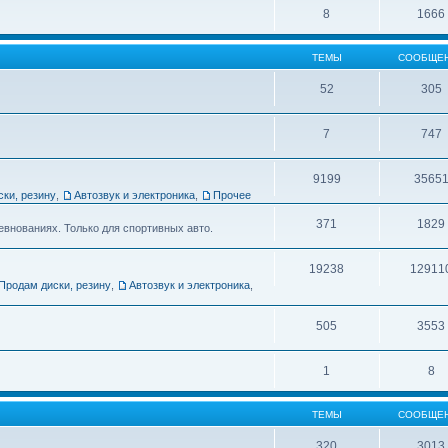
8
1666
ТЕМЫ
СООБЩЕ
52
305
7
747
9199
3565
ски, резину
,
Автозвук и электроника
,
Прочее
371
1829
евнованиях. Только для спортивных авто.
19238
12911
Продам диски, резину
,
Автозвук и электроника
,
505
3553
1
8
ТЕМЫ
СООБЩЕ
320
3013