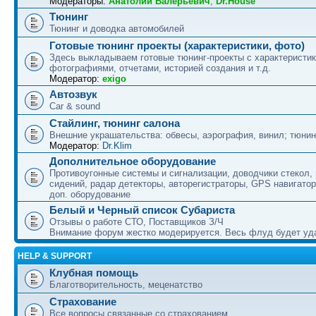
Модераторы:
Анатолий Валерьевич
,
Dr.House
Тюнинг
Тюнинг и доводка автомобилей
Готовые тюнинг проекты (характеристики, фото)
Здесь выкладываем готовые тюнинг-проекты с характеристик
фотографиями, отчетами, историей создания и т.д.
Модератор:
exigo
Автозвук
Car & sound
Стайлинг, тюнинг салона
Внешние украшательства: обвесы, аэрография, винил; тюнин
Модератор:
Dr.Klim
Дополнительное оборудование
Противоугонные системы и сигнализации, доводчики стекол,
сидений, радар детекторы, авторегистраторы, GPS навигатор
доп. оборудование
Белый и Черный список Субариста
Отзывы о работе СТО, Поставщиков З/Ч
Внимание форум жестко модерируется. Весь флуд будет уд
HELP & SUPPORT
Клубная помощь
Благотворительность, меценатство
Страхование
Все вопросы связанные со страхованием