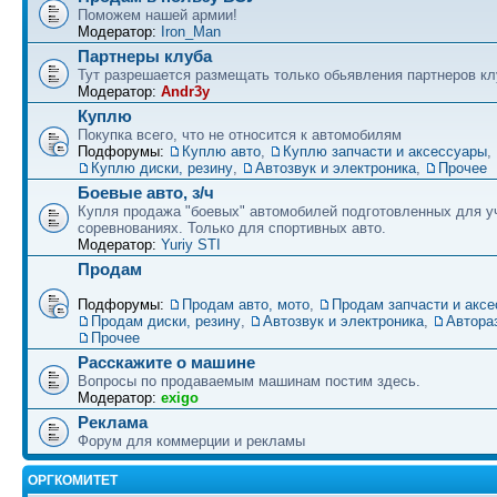
Поможем нашей армии!
Модератор:
Iron_Man
Партнеры клуба
Тут разрешается размещать только обьявления партнеров кл
Модератор:
Andr3y
Куплю
Покупка всего, что не относится к автомобилям
Подфорумы:
Куплю авто
,
Куплю запчасти и аксессуары
,
Куплю диски, резину
,
Автозвук и электроника
,
Прочее
Боевые авто, з/ч
Купля продажа "боевых" автомобилей подготовленных для у
соревнованиях. Только для спортивных авто.
Модератор:
Yuriy STI
Продам
Подфорумы:
Продам авто, мото
,
Продам запчасти и акс
Продам диски, резину
,
Автозвук и электроника
,
Автора
Прочее
Расскажите о машине
Вопросы по продаваемым машинам постим здесь.
Модератор:
exigo
Реклама
Форум для коммерции и рекламы
ОРГКОМИТЕТ