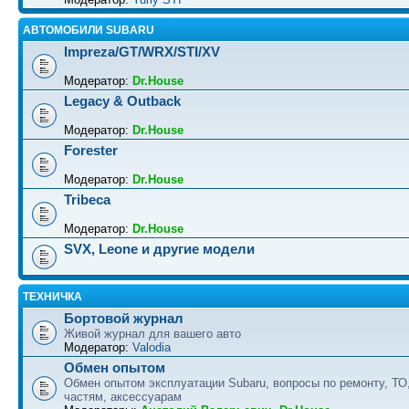
АВТОМОБИЛИ SUBARU
Impreza/GT/WRX/STI/XV
Модератор:
Dr.House
Legacy & Outback
Модератор:
Dr.House
Forester
Модератор:
Dr.House
Tribeca
Модератор:
Dr.House
SVX, Leone и другие модели
ТЕХНИЧКА
Бортовой журнал
Живой журнал для вашего авто
Модератор:
Valodia
Обмен опытом
Обмен опытом эксплуатации Subaru, вопросы по ремонту, ТО
частям, аксессуарам