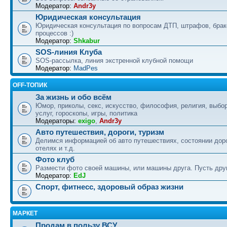
Модератор:
Andr3y
Юридическая консультация
Юридическая консультация по вопросам ДТП, штрафов, бра
процессов :)
Модератор:
Shkabur
SOS-линия Клуба
SOS-рассылка, линия экстренной клубной помощи
Модератор:
MadPes
OFF-ТОПИК
За жизнь и обо всём
Юмор, приколы, секс, искусство, философия, религия, выбор
услуг, гороскопы, игры, политика
Модераторы:
exigo
,
Andr3y
Авто путешествия, дороги, туризм
Делимся информацией об авто путешествиях, состоянии дор
отелях и т.д.
Фото клуб
Размести фото своей машины, или машины друга. Пусть друг
Модератор:
EdJ
Спорт, фитнесс, здоровый образ жизни
МАРКЕТ
Продам в пользу ВСУ