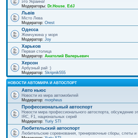
это Украина!
Модераторы:
Dr.House
,
EdJ
Львів
Місто Лева
Модератор:
Orest
Одесса
Жемчужина у моря
Модератор:
Joy
Харьков
Первая столица
Модератор:
Анатолий Валерьевич
Херсон
Арбузный рай :)
Модератор:
Skripnik555
НОВОСТИ АВТОМИРА И АВТОСПОРТ
Авто ньюс
Новости из мира автомобилей
Модератор:
morpheus
Профессиональный автоспорт
Новости мира профессионального автоспорта, обсуждение э
IRC, F1, национальных серий
Модератор:
Yuriy STI
Любительский автоспорт
Любительские соревнования, тренировочные сборы, слеты и
Модератор:
Yuriy STI