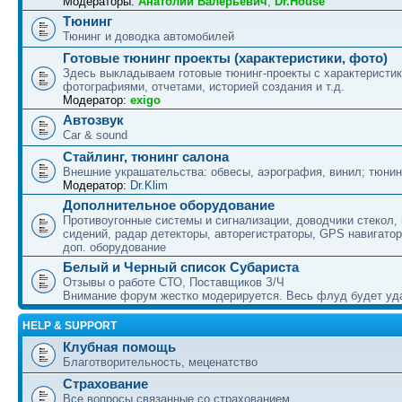
Модераторы:
Анатолий Валерьевич
,
Dr.House
Тюнинг
Тюнинг и доводка автомобилей
Готовые тюнинг проекты (характеристики, фото)
Здесь выкладываем готовые тюнинг-проекты с характеристик
фотографиями, отчетами, историей создания и т.д.
Модератор:
exigo
Автозвук
Car & sound
Стайлинг, тюнинг салона
Внешние украшательства: обвесы, аэрография, винил; тюнин
Модератор:
Dr.Klim
Дополнительное оборудование
Противоугонные системы и сигнализации, доводчики стекол,
сидений, радар детекторы, авторегистраторы, GPS навигатор
доп. оборудование
Белый и Черный список Субариста
Отзывы о работе СТО, Поставщиков З/Ч
Внимание форум жестко модерируется. Весь флуд будет уд
HELP & SUPPORT
Клубная помощь
Благотворительность, меценатство
Страхование
Все вопросы связанные со страхованием