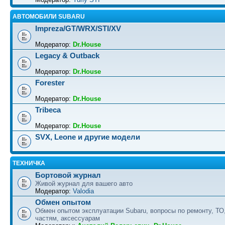
АВТОМОБИЛИ SUBARU
Impreza/GT/WRX/STI/XV
Модератор:
Dr.House
Legacy & Outback
Модератор:
Dr.House
Forester
Модератор:
Dr.House
Tribeca
Модератор:
Dr.House
SVX, Leone и другие модели
ТЕХНИЧКА
Бортовой журнал
Живой журнал для вашего авто
Модератор:
Valodia
Обмен опытом
Обмен опытом эксплуатации Subaru, вопросы по ремонту, ТО
частям, аксессуарам