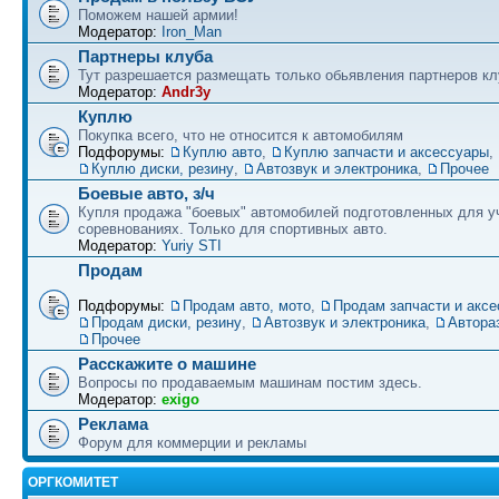
Поможем нашей армии!
Модератор:
Iron_Man
Партнеры клуба
Тут разрешается размещать только обьявления партнеров кл
Модератор:
Andr3y
Куплю
Покупка всего, что не относится к автомобилям
Подфорумы:
Куплю авто
,
Куплю запчасти и аксессуары
,
Куплю диски, резину
,
Автозвук и электроника
,
Прочее
Боевые авто, з/ч
Купля продажа "боевых" автомобилей подготовленных для у
соревнованиях. Только для спортивных авто.
Модератор:
Yuriy STI
Продам
Подфорумы:
Продам авто, мото
,
Продам запчасти и акс
Продам диски, резину
,
Автозвук и электроника
,
Автора
Прочее
Расскажите о машине
Вопросы по продаваемым машинам постим здесь.
Модератор:
exigo
Реклама
Форум для коммерции и рекламы
ОРГКОМИТЕТ