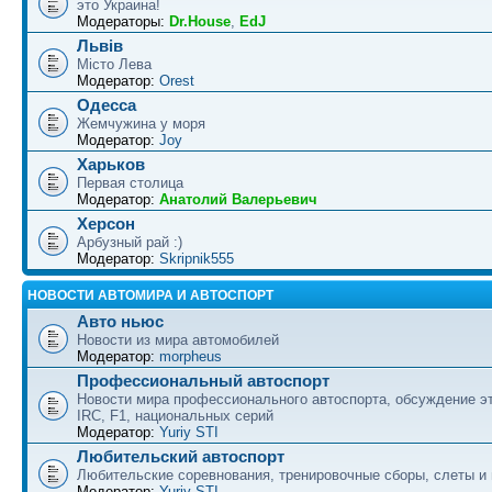
это Украина!
Модераторы:
Dr.House
,
EdJ
Львів
Місто Лева
Модератор:
Orest
Одесса
Жемчужина у моря
Модератор:
Joy
Харьков
Первая столица
Модератор:
Анатолий Валерьевич
Херсон
Арбузный рай :)
Модератор:
Skripnik555
НОВОСТИ АВТОМИРА И АВТОСПОРТ
Авто ньюс
Новости из мира автомобилей
Модератор:
morpheus
Профессиональный автоспорт
Новости мира профессионального автоспорта, обсуждение э
IRC, F1, национальных серий
Модератор:
Yuriy STI
Любительский автоспорт
Любительские соревнования, тренировочные сборы, слеты и
Модератор:
Yuriy STI