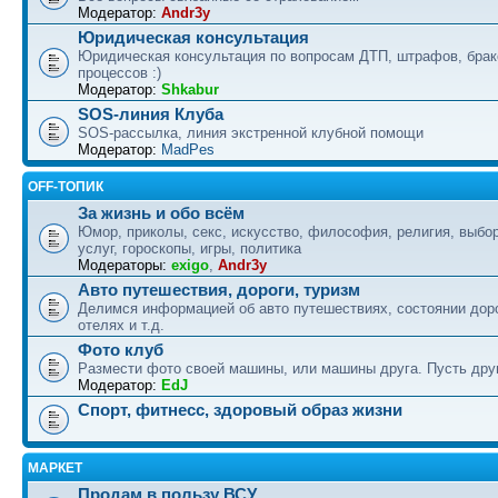
Модератор:
Andr3y
Юридическая консультация
Юридическая консультация по вопросам ДТП, штрафов, бра
процессов :)
Модератор:
Shkabur
SOS-линия Клуба
SOS-рассылка, линия экстренной клубной помощи
Модератор:
MadPes
OFF-ТОПИК
За жизнь и обо всём
Юмор, приколы, секс, искусство, философия, религия, выбор
услуг, гороскопы, игры, политика
Модераторы:
exigo
,
Andr3y
Авто путешествия, дороги, туризм
Делимся информацией об авто путешествиях, состоянии дор
отелях и т.д.
Фото клуб
Размести фото своей машины, или машины друга. Пусть друг
Модератор:
EdJ
Спорт, фитнесс, здоровый образ жизни
МАРКЕТ
Продам в пользу ВСУ