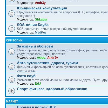
Модератор:
Andr3y
Юридическая консультация
Юридическая консультация по вопросам ДТП, штрафов, бра
процессов :)
Модератор:
Shkabur
SOS-линия Клуба
SOS-рассылка, линия экстренной клубной помощи
Модератор:
MadPes
OFF-ТОПИК
За жизнь и обо всём
Юмор, приколы, секс, искусство, философия, религия, выбор
услуг, гороскопы, игры, политика
Модераторы:
exigo
,
Andr3y
Авто путешествия, дороги, туризм
Делимся информацией об авто путешествиях, состоянии дор
отелях и т.д.
Фото клуб
Размести фото своей машины, или машины друга. Пусть друг
Модератор:
EdJ
Спорт, фитнесс, здоровый образ жизни
МАРКЕТ
Продам в пользу ВСУ