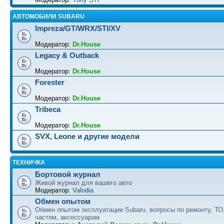
АВТОМОБИЛИ SUBARU
Impreza/GT/WRX/STI/XV
Модератор:
Dr.House
Legacy & Outback
Модератор:
Dr.House
Forester
Модератор:
Dr.House
Tribeca
Модератор:
Dr.House
SVX, Leone и другие модели
ТЕХНИЧКА
Бортовой журнал
Живой журнал для вашего авто
Модератор:
Valodia
Обмен опытом
Обмен опытом эксплуатации Subaru, вопросы по ремонту, ТО
частям, аксессуарам