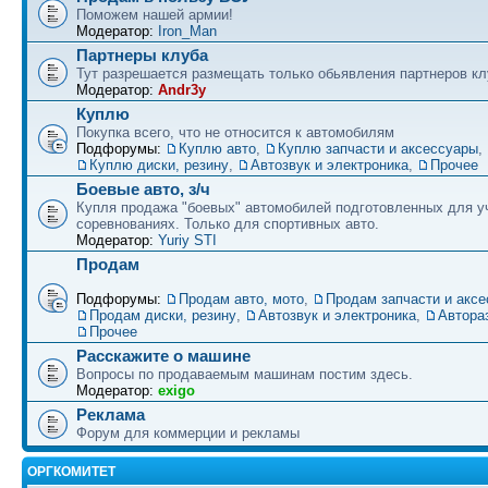
Поможем нашей армии!
Модератор:
Iron_Man
Партнеры клуба
Тут разрешается размещать только обьявления партнеров кл
Модератор:
Andr3y
Куплю
Покупка всего, что не относится к автомобилям
Подфорумы:
Куплю авто
,
Куплю запчасти и аксессуары
,
Куплю диски, резину
,
Автозвук и электроника
,
Прочее
Боевые авто, з/ч
Купля продажа "боевых" автомобилей подготовленных для у
соревнованиях. Только для спортивных авто.
Модератор:
Yuriy STI
Продам
Подфорумы:
Продам авто, мото
,
Продам запчасти и акс
Продам диски, резину
,
Автозвук и электроника
,
Автора
Прочее
Расскажите о машине
Вопросы по продаваемым машинам постим здесь.
Модератор:
exigo
Реклама
Форум для коммерции и рекламы
ОРГКОМИТЕТ