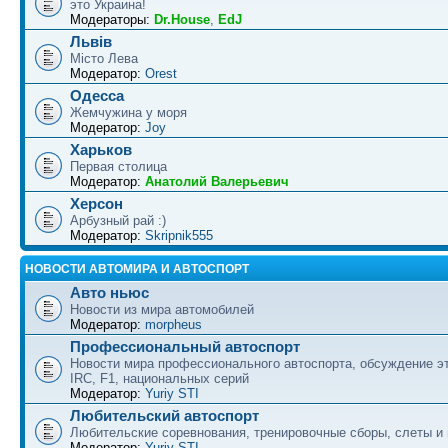
это Украина!
Модераторы:
Dr.House
,
EdJ
Львів
Місто Лева
Модератор:
Orest
Одесса
Жемчужина у моря
Модератор:
Joy
Харьков
Первая столица
Модератор:
Анатолий Валерьевич
Херсон
Арбузный рай :)
Модератор:
Skripnik555
НОВОСТИ АВТОМИРА И АВТОСПОРТ
Авто ньюс
Новости из мира автомобилей
Модератор:
morpheus
Профессиональный автоспорт
Новости мира профессионального автоспорта, обсуждение э
IRC, F1, национальных серий
Модератор:
Yuriy STI
Любительский автоспорт
Любительские соревнования, тренировочные сборы, слеты и
Модератор:
Yuriy STI