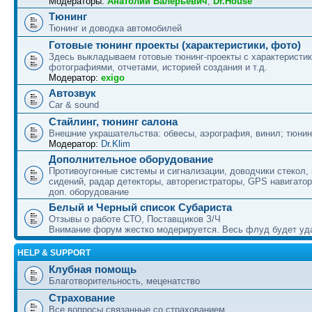
Модераторы:
Анатолий Валерьевич
,
Dr.House
Тюнинг
Тюнинг и доводка автомобилей
Готовые тюнинг проекты (характеристики, фото)
Здесь выкладываем готовые тюнинг-проекты с характеристик
фотографиями, отчетами, историей создания и т.д.
Модератор:
exigo
Автозвук
Car & sound
Стайлинг, тюнинг салона
Внешние украшательства: обвесы, аэрография, винил; тюнин
Модератор:
Dr.Klim
Дополнительное оборудование
Противоугонные системы и сигнализации, доводчики стекол,
сидений, радар детекторы, авторегистраторы, GPS навигатор
доп. оборудование
Белый и Черный список Субариста
Отзывы о работе СТО, Поставщиков З/Ч
Внимание форум жестко модерируется. Весь флуд будет уд
HELP & SUPPORT
Клубная помощь
Благотворительность, меценатство
Страхование
Все вопросы связанные со страхованием