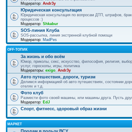
Модератор:
Andr3y
Юридическая консультация
Юридическая консультация по вопросам ДТП, штрафов, бра
процессов :)
Модератор:
Shkabur
SOS-линия Клуба
SOS-рассылка, линия экстренной клубной помощи
Модератор:
MadPes
OFF-ТОПИК
За жизнь и обо всём
Юмор, приколы, секс, искусство, философия, религия, выбор
услуг, гороскопы, игры, политика
Модераторы:
exigo
,
Andr3y
Авто путешествия, дороги, туризм
Делимся информацией об авто путешествиях, состоянии дор
отелях и т.д.
Фото клуб
Размести фото своей машины, или машины друга. Пусть друг
Модератор:
EdJ
Спорт, фитнесс, здоровый образ жизни
МАРКЕТ
Продам в пользу ВСУ