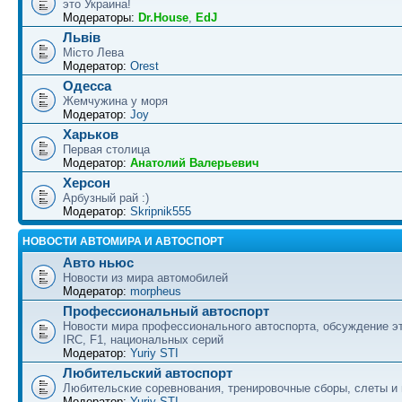
это Украина!
Модераторы:
Dr.House
,
EdJ
Львів
Місто Лева
Модератор:
Orest
Одесса
Жемчужина у моря
Модератор:
Joy
Харьков
Первая столица
Модератор:
Анатолий Валерьевич
Херсон
Арбузный рай :)
Модератор:
Skripnik555
НОВОСТИ АВТОМИРА И АВТОСПОРТ
Авто ньюс
Новости из мира автомобилей
Модератор:
morpheus
Профессиональный автоспорт
Новости мира профессионального автоспорта, обсуждение э
IRC, F1, национальных серий
Модератор:
Yuriy STI
Любительский автоспорт
Любительские соревнования, тренировочные сборы, слеты и
Модератор:
Yuriy STI