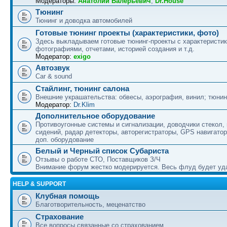
Модераторы:
Анатолий Валерьевич
,
Dr.House
Тюнинг
Тюнинг и доводка автомобилей
Готовые тюнинг проекты (характеристики, фото)
Здесь выкладываем готовые тюнинг-проекты с характеристик
фотографиями, отчетами, историей создания и т.д.
Модератор:
exigo
Автозвук
Car & sound
Стайлинг, тюнинг салона
Внешние украшательства: обвесы, аэрография, винил; тюнин
Модератор:
Dr.Klim
Дополнительное оборудование
Противоугонные системы и сигнализации, доводчики стекол,
сидений, радар детекторы, авторегистраторы, GPS навигатор
доп. оборудование
Белый и Черный список Субариста
Отзывы о работе СТО, Поставщиков З/Ч
Внимание форум жестко модерируется. Весь флуд будет уд
HELP & SUPPORT
Клубная помощь
Благотворительность, меценатство
Страхование
Все вопросы связанные со страхованием