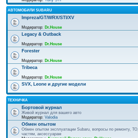
АВТОМОБИЛИ SUBARU
Impreza/GT/WRX/STI/XV
Модератор:
Dr.House
Legacy & Outback
Модератор:
Dr.House
Forester
Модератор:
Dr.House
Tribeca
Модератор:
Dr.House
SVX, Leone и другие модели
ТЕХНИЧКА
Бортовой журнал
Живой журнал для вашего авто
Модератор:
Valodia
Обмен опытом
Обмен опытом эксплуатации Subaru, вопросы по ремонту, ТО
частям, аксессуарам