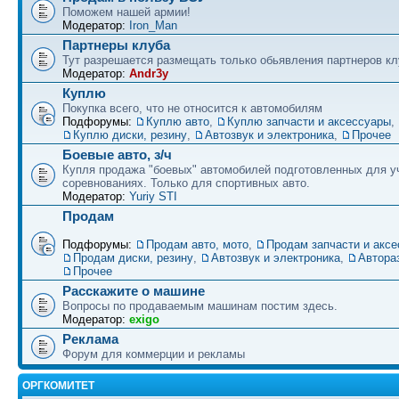
Поможем нашей армии!
Модератор:
Iron_Man
Партнеры клуба
Тут разрешается размещать только обьявления партнеров кл
Модератор:
Andr3y
Куплю
Покупка всего, что не относится к автомобилям
Подфорумы:
Куплю авто
,
Куплю запчасти и аксессуары
,
Куплю диски, резину
,
Автозвук и электроника
,
Прочее
Боевые авто, з/ч
Купля продажа "боевых" автомобилей подготовленных для у
соревнованиях. Только для спортивных авто.
Модератор:
Yuriy STI
Продам
Подфорумы:
Продам авто, мото
,
Продам запчасти и акс
Продам диски, резину
,
Автозвук и электроника
,
Автора
Прочее
Расскажите о машине
Вопросы по продаваемым машинам постим здесь.
Модератор:
exigo
Реклама
Форум для коммерции и рекламы
ОРГКОМИТЕТ