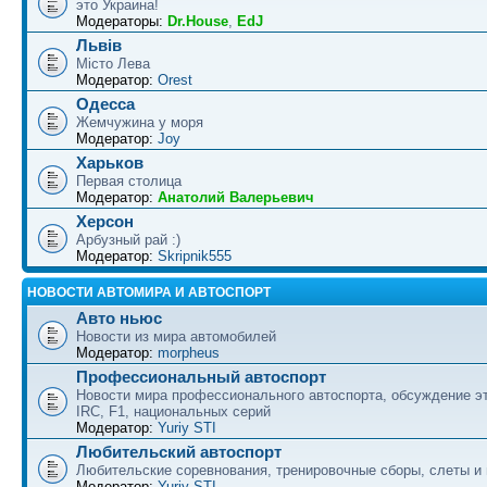
это Украина!
Модераторы:
Dr.House
,
EdJ
Львів
Місто Лева
Модератор:
Orest
Одесса
Жемчужина у моря
Модератор:
Joy
Харьков
Первая столица
Модератор:
Анатолий Валерьевич
Херсон
Арбузный рай :)
Модератор:
Skripnik555
НОВОСТИ АВТОМИРА И АВТОСПОРТ
Авто ньюс
Новости из мира автомобилей
Модератор:
morpheus
Профессиональный автоспорт
Новости мира профессионального автоспорта, обсуждение э
IRC, F1, национальных серий
Модератор:
Yuriy STI
Любительский автоспорт
Любительские соревнования, тренировочные сборы, слеты и
Модератор:
Yuriy STI