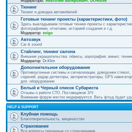
Модераторы:
Анатолий Валерьевич
,
Dr.House
Тюнинг
Тюнинг и доводка автомобилей
Готовые тюнинг проекты (характеристики, фото)
Здесь выкладываем готовые тюнинг-проекты с характеристик
фотографиями, отчетами, историей создания и т.д.
Модератор:
exigo
Автозвук
Car & sound
Стайлинг, тюнинг салона
Внешние украшательства: обвесы, аэрография, винил; тюнин
Модератор:
Dr.Klim
Дополнительное оборудование
Противоугонные системы и сигнализации, доводчики стекол,
сидений, радар детекторы, авторегистраторы, GPS навигатор
доп. оборудование
Белый и Черный список Субариста
Отзывы о работе СТО, Поставщиков З/Ч
Внимание форум жестко модерируется. Весь флуд будет уд
HELP & SUPPORT
Клубная помощь
Благотворительность, меценатство
Страхование
Все вопросы связанные со страхованием