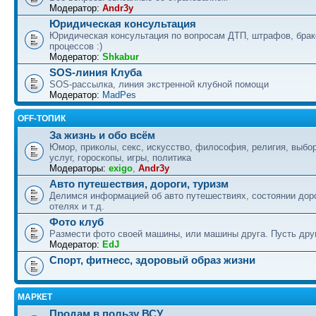
Модератор:
Andr3y
Юридическая консультация
Юридическая консультация по вопросам ДТП, штрафов, бра
процессов :)
Модератор:
Shkabur
SOS-линия Клуба
SOS-рассылка, линия экстренной клубной помощи
Модератор:
MadPes
OFF-ТОПИК
За жизнь и обо всём
Юмор, приколы, секс, искусство, философия, религия, выбор
услуг, гороскопы, игры, политика
Модераторы:
exigo
,
Andr3y
Авто путешествия, дороги, туризм
Делимся информацией об авто путешествиях, состоянии дор
отелях и т.д.
Фото клуб
Размести фото своей машины, или машины друга. Пусть друг
Модератор:
EdJ
Спорт, фитнесс, здоровый образ жизни
МАРКЕТ
Продам в пользу ВСУ