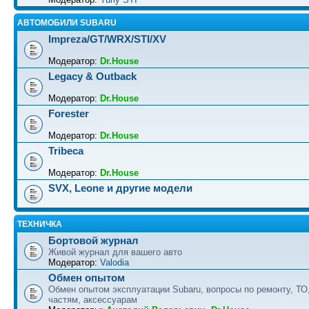
АВТОМОБИЛИ SUBARU
Impreza/GT/WRX/STI/XV
Модератор:
Dr.House
Legacy & Outback
Модератор:
Dr.House
Forester
Модератор:
Dr.House
Tribeca
Модератор:
Dr.House
SVX, Leone и другие модели
ТЕХНИЧКА
Бортовой журнал
Живой журнал для вашего авто
Модератор:
Valodia
Обмен опытом
Обмен опытом эксплуатации Subaru, вопросы по ремонту, ТО
частям, аксессуарам