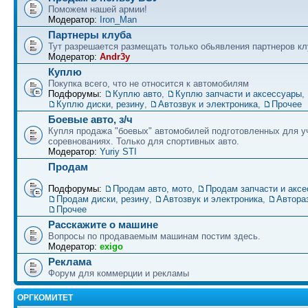
Поможем нашей армии!
Модератор:
Iron_Man
Партнеры клуба
Тут разрешается размещать только обьявления партнеров кл
Модератор:
Andr3y
Куплю
Покупка всего, что не относится к автомобилям
Подфорумы:
Куплю авто
,
Куплю запчасти и аксессуары
,
Куплю диски, резину
,
Автозвук и электроника
,
Прочее
Боевые авто, з/ч
Купля продажа "боевых" автомобилей подготовленных для у
соревнованиях. Только для спортивных авто.
Модератор:
Yuriy STI
Продам
Подфорумы:
Продам авто, мото
,
Продам запчасти и акс
Продам диски, резину
,
Автозвук и электроника
,
Автора
Прочее
Расскажите о машине
Вопросы по продаваемым машинам постим здесь.
Модератор:
exigo
Реклама
Форум для коммерции и рекламы
ОРГКОМИТЕТ