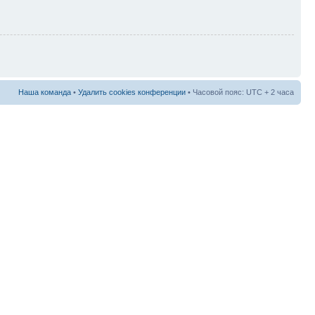
Наша команда
•
Удалить cookies конференции
• Часовой пояс: UTC + 2 часа