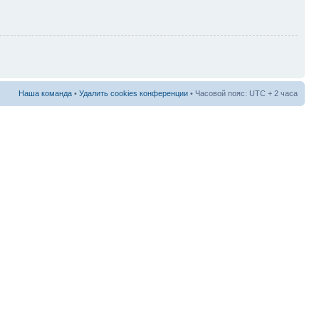
Наша команда
•
Удалить cookies конференции
• Часовой пояс: UTC + 2 часа