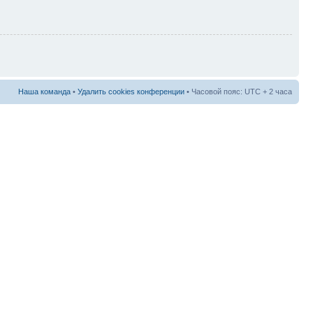
Наша команда
•
Удалить cookies конференции
• Часовой пояс: UTC + 2 часа