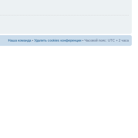
Наша команда
•
Удалить cookies конференции
• Часовой пояс: UTC + 2 часа