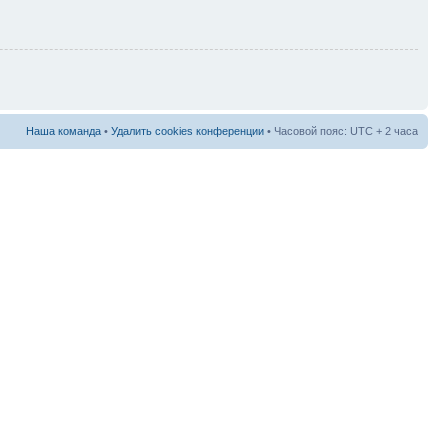
Наша команда
•
Удалить cookies конференции
• Часовой пояс: UTC + 2 часа