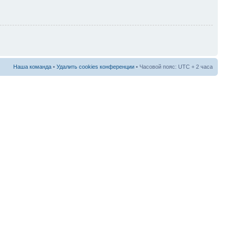
Наша команда
•
Удалить cookies конференции
• Часовой пояс: UTC + 2 часа