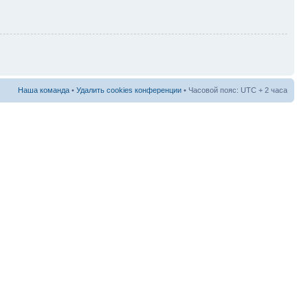
Наша команда
•
Удалить cookies конференции
• Часовой пояс: UTC + 2 часа