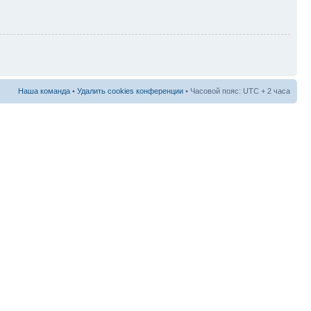
Наша команда
•
Удалить cookies конференции
• Часовой пояс: UTC + 2 часа