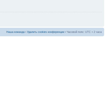
Наша команда
•
Удалить cookies конференции
• Часовой пояс: UTC + 2 часа