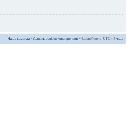
Наша команда
•
Удалить cookies конференции
• Часовой пояс: UTC + 2 часа