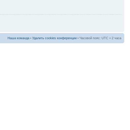
Наша команда
•
Удалить cookies конференции
• Часовой пояс: UTC + 2 часа