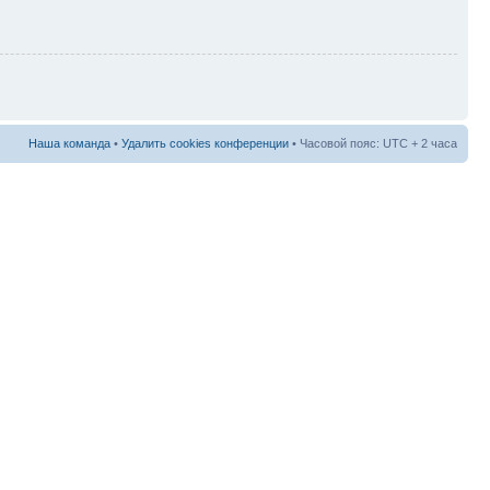
Наша команда
•
Удалить cookies конференции
• Часовой пояс: UTC + 2 часа