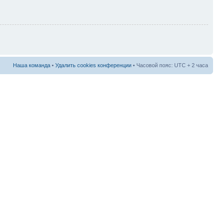
Наша команда
•
Удалить cookies конференции
• Часовой пояс: UTC + 2 часа