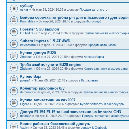
субару
oskar
» Чт мар 28, 2024 10:39 в форуме
Продам авто, мото
Бойова сорочка потрібна річ для військового і для водія
KonnyMay
» Вт мар 26, 2024 16:46 в форуме
Фото клуб
Forester SG9 выхлоп
D I M A S
» Сб мар 23, 2024 19:07 в форуме
Куплю запчасти и аксессуары
Subaru Impreza 1.5 AT AWD
kevinstorm
» Ср фев 14, 2024 10:50 в форуме
Продам авто, мото
Куплю двигун EJ20
Zhdanek
» Сб янв 27, 2024 20:59 в форуме
Авторазборка
Треба знайти/купити EJ20 engine
Zhdanek
» Сб янв 27, 2024 20:49 в форуме
Куплю запчасти и аксессуары
Куплю Baja
polma4
» Пт янв 05, 2024 12:48 в форуме
Куплю авто
Колектор вихлопної б/у
demon72
» Чт дек 28, 2023 09:32 в форуме
Куплю запчасти и аксессуары
Куплю запчастини на wrx2007
Figaro
» Пн дек 18, 2023 23:06 в форуме
Куплю запчасти и аксессуары
Двигун EL154 EL15 та інші запчастини на Impreza GH3
mak535
» Пн дек 11, 2023 23:27 в форуме
Продам запчасти и аксессуары
Криво работает бесключевой доступ.
VadimI
» Ср ноя 15, 2023 16:46 в форуме
Legacy & Outback