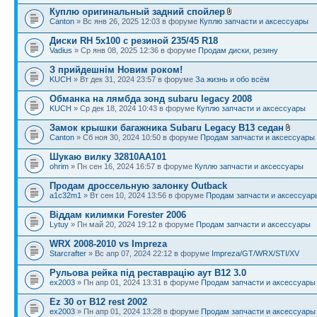
Куплю оригинальный задний спойлер
Canton
» Вс янв 26, 2025 12:03 в форуме
Куплю запчасти и аксессуары
Диски RH 5x100 с резиной 235/45 R18
Vadius
» Ср янв 08, 2025 12:36 в форуме
Продам диски, резину
З прийдешнім Новим роком!
KUCH
» Вт дек 31, 2024 23:57 в форуме
За жизнь и обо всём
Обманка на лямбда зонд subaru legacy 2008
KUCH
» Ср дек 18, 2024 10:43 в форуме
Куплю запчасти и аксессуары
Замок крышки багажника Subaru Legacy B13 седан
Canton
» Сб ноя 30, 2024 10:50 в форуме
Продам запчасти и аксессуары
Шукаю вилку 32810AA101
ohrim
» Пн сен 16, 2024 16:57 в форуме
Куплю запчасти и аксессуары
Продам дроссельную залонку Outback
a1c32m1
» Вт сен 10, 2024 13:56 в форуме
Продам запчасти и аксессуар
Віддам килимки Forester 2006
Lytuy
» Пн май 20, 2024 19:12 в форуме
Продам запчасти и аксессуары
WRX 2008-2010 vs Impreza
Starcrafter
» Вс апр 07, 2024 22:12 в форуме
Impreza/GT/WRX/STI/XV
Рульова рейка під реставрацію аут B12 3.0
ex2003
» Пн апр 01, 2024 13:31 в форуме
Продам запчасти и аксессуары
Ez 30 от B12 rest 2002
ex2003
» Пн апр 01, 2024 13:28 в форуме
Продам запчасти и аксессуары