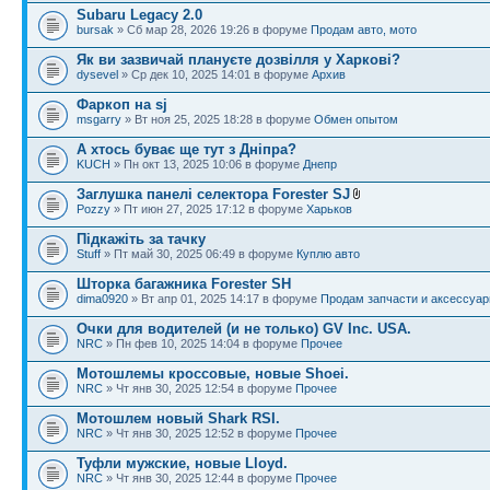
Subaru Legacy 2.0
bursak
» Сб мар 28, 2026 19:26 в форуме
Продам авто, мото
Як ви зазвичай плануєте дозвілля у Харкові?
dysevel
» Ср дек 10, 2025 14:01 в форуме
Архив
Фаркоп на sj
msgarry
» Вт ноя 25, 2025 18:28 в форуме
Обмен опытом
А хтось буває ще тут з Дніпра?
KUCH
» Пн окт 13, 2025 10:06 в форуме
Днепр
Заглушка панелі селектора Forester SJ
Pozzy
» Пт июн 27, 2025 17:12 в форуме
Харьков
Підкажіть за тачку
Stuff
» Пт май 30, 2025 06:49 в форуме
Куплю авто
Шторка багажника Forester SH
dima0920
» Вт апр 01, 2025 14:17 в форуме
Продам запчасти и аксессуа
Очки для водителей (и не только) GV Inc. USA.
NRC
» Пн фев 10, 2025 14:04 в форуме
Прочее
Мотошлемы кроссовые, новые Shoei.
NRC
» Чт янв 30, 2025 12:54 в форуме
Прочее
Мотошлем новый Shark RSI.
NRC
» Чт янв 30, 2025 12:52 в форуме
Прочее
Туфли мужские, новые Lloyd.
NRC
» Чт янв 30, 2025 12:44 в форуме
Прочее