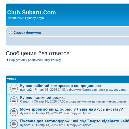
Club-Subaru.Com
Украинский Субару Клуб
Список форумов
Сообщения без ответов
Вернуться к расширенному поиску
ТЕМЫ
Куплю рабочий компрессор кондиционера
виктор2
» Чт авг 06, 2026 14:03 в форуме
Куплю запчасти и аксессуары
Куплю натяжной ролик.
Canton
» Сб апр 18, 2026 07:56 в форуме
Куплю запчасти и аксессуары
Може зробимо виїзд Subaru у Львів на якусь виставу?
dysevel
» Пн апр 13, 2026 12:07 в форуме
Архив
Полтава для автоподорожі: які події варто відвідати най
dysevel
» Пн апр 13, 2026 12:05 в форуме
Архив