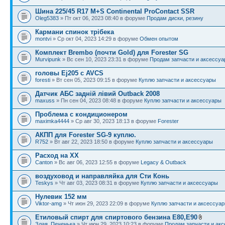
Шина 225/45 R17 M+S Continental ProContact SSR
Oleg5383
» Пт окт 06, 2023 08:40 в форуме
Продам диски, резину
Кармани спинок трібека
montvi
» Ср окт 04, 2023 14:29 в форуме
Обмен опытом
Комплект Brembo (почти Gold) для Forester SG
Murvipunk
» Вс сен 10, 2023 23:31 в форуме
Продам запчасти и аксессу
головы Ej205 с AVCS
foresti
» Вт сен 05, 2023 09:15 в форуме
Куплю запчасти и аксессуары
Датчик АБС задній лівий Outback 2008
maxuss
» Пн сен 04, 2023 08:48 в форуме
Куплю запчасти и аксессуары
Проблема с кондиционером
maximka4444
» Ср авг 30, 2023 18:13 в форуме
Forester
АКПП для Forester SG-9 куплю.
R752
» Вт авг 22, 2023 18:50 в форуме
Куплю запчасти и аксессуары
Расход на ХХ
Canton
» Вс авг 06, 2023 12:55 в форуме
Legacy & Outback
воздуховод и направляйка для Сти Конь
Teskys
» Чт авг 03, 2023 08:31 в форуме
Куплю запчасти и аксессуары
Нулевик 152 мм
Viktor-amg
» Чт июн 29, 2023 22:09 в форуме
Куплю запчасти и аксессуа
Етиловый спирт для спиртового бензина Е80,Е90
Злая_Печенька
» Чт июн 29, 2023 10:23 в форуме
Продам запчасти и ак