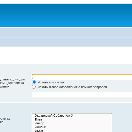
ультатах, и
-
для
Искать все слова
олом
|
для поиска
адения.
Искать любое слово/поиск с языком запросов
орумах
же.