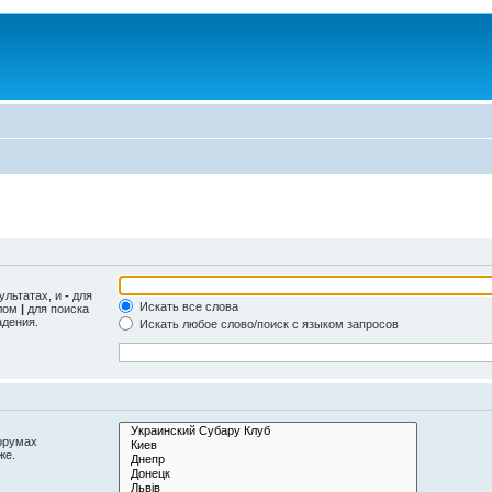
ультатах, и
-
для
Искать все слова
олом
|
для поиска
адения.
Искать любое слово/поиск с языком запросов
орумах
же.