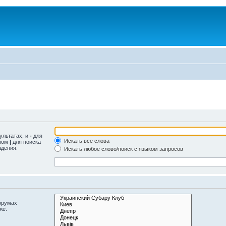
ультатах, и
-
для
Искать все слова
олом
|
для поиска
адения.
Искать любое слово/поиск с языком запросов
орумах
же.