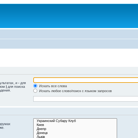
ультатах, и
-
для
Искать все слова
олом
|
для поиска
адения.
Искать любое слово/поиск с языком запросов
орумах
же.