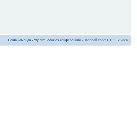
Наша команда
•
Удалить cookies конференции
• Часовой пояс: UTC + 2 часа