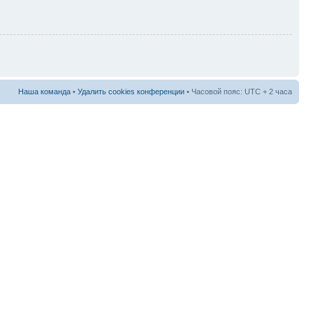
Наша команда
•
Удалить cookies конференции
• Часовой пояс: UTC + 2 часа