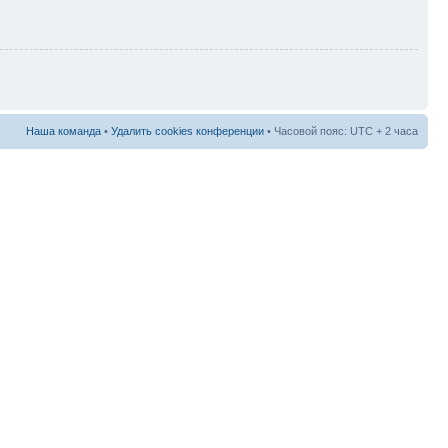
Наша команда
•
Удалить cookies конференции
• Часовой пояс: UTC + 2 часа