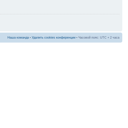
Наша команда
•
Удалить cookies конференции
• Часовой пояс: UTC + 2 часа