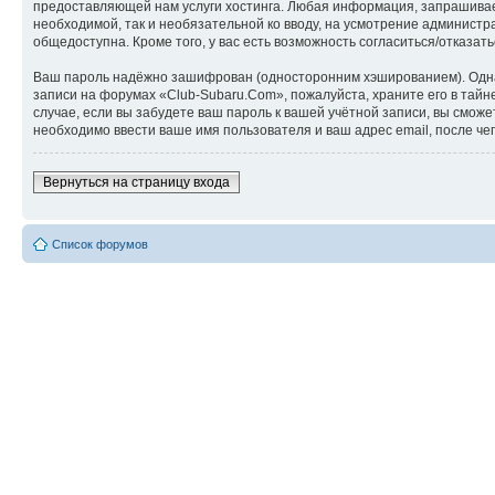
предоставляющей нам услуги хостинга. Любая информация, запрашиваем
необходимой, так и необязательной ко вводу, на усмотрение администр
общедоступна. Кроме того, у вас есть возможность согласиться/отказ
Ваш пароль надёжно зашифрован (односторонним хэшированием). Однако
записи на форумах «Club-Subaru.Com», пожалуйста, храните его в тайне
случае, если вы забудете ваш пароль к вашей учётной записи, вы см
необходимо ввести ваше имя пользователя и ваш адрес email, после ч
Вернуться на страницу входа
Список форумов