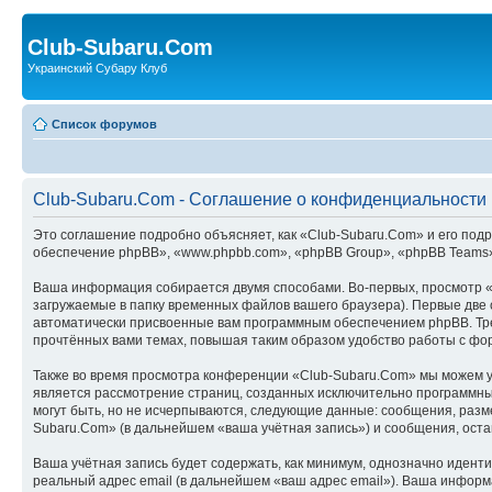
Club-Subaru.Com
Украинский Субару Клуб
Список форумов
Club-Subaru.Com - Соглашение о конфиденциальности
Это соглашение подробно объясняет, как «Club-Subaru.Com» и его подр
обеспечение phpBB», «www.phpbb.com», «phpBB Group», «phpBB Teams»
Ваша информация собирается двумя способами. Во-первых, просмотр 
загружаемые в папку временных файлов вашего браузера). Первые две c
автоматически присвоенные вам программным обеспечением phpBB. Тре
прочтённых вами темах, повышая таким образом удобство работы с фо
Также во время просмотра конференции «Club-Subaru.Com» мы можем ус
является рассмотрение страниц, созданных исключительно программн
могут быть, но не исчерпываются, следующие данные: сообщения, раз
Subaru.Com» (в дальнейшем «ваша учётная запись») и сообщения, ост
Ваша учётная запись будет содержать, как минимум, однозначно идент
реальный адрес email (в дальнейшем «ваш адрес email»). Ваша инфор