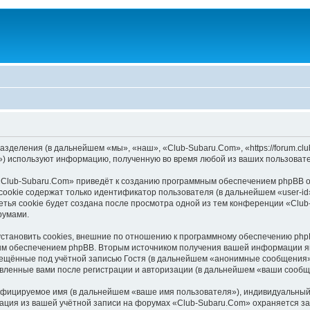
азделения (в дальнейшем «мы», «наш», «Club-Subaru.Com», «https://forum.cl
) используют информацию, полученную во время любой из ваших пользовате
«Club-Subaru.Com» приведёт к созданию программным обеспечением phpBB о
ookie содержат только идентификатор пользователя (в дальнейшем «user-id»
тья cookie будет создана после просмотра одной из тем конференции «Club
румами.
тановить cookies, внешние по отношению к программному обеспечению phpBB
ым обеспечением phpBB. Вторым источником получения вашей информации я
мещённые под учётной записью Гостя (в дальнейшем «анонимные сообщения»)
авленные вами после регистрации и авторизации (в дальнейшем «ваши сообщ
ифицируемое имя (в дальнейшем «ваше имя пользователя»), индивидуальный 
мация из вашей учётной записи на форумах «Club-Subaru.Com» охраняется 