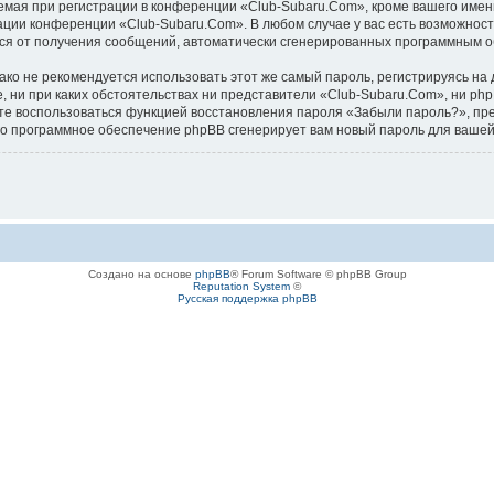
ая при регистрации в конференции «Club-Subaru.Com», кроме вашего имени 
ации конференции «Club-Subaru.Com». В любом случае у вас есть возможност
аться от получения сообщений, автоматически сгенерированных программным 
 не рекомендуется использовать этот же самый пароль, регистрируясь на д
, ни при каких обстоятельствах ни представители «Club-Subaru.Com», ни php
ожете воспользоваться функцией восстановления пароля «Забыли пароль?», 
его программное обеспечение phpBB сгенерирует вам новый пароль для вашей
Создано на основе
phpBB
® Forum Software © phpBB Group
Reputation System
©
Русская поддержка phpBB