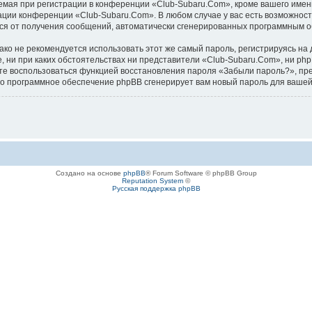
ая при регистрации в конференции «Club-Subaru.Com», кроме вашего имени 
ации конференции «Club-Subaru.Com». В любом случае у вас есть возможност
аться от получения сообщений, автоматически сгенерированных программным 
 не рекомендуется использовать этот же самый пароль, регистрируясь на д
, ни при каких обстоятельствах ни представители «Club-Subaru.Com», ни php
ожете воспользоваться функцией восстановления пароля «Забыли пароль?», 
его программное обеспечение phpBB сгенерирует вам новый пароль для вашей
Создано на основе
phpBB
® Forum Software © phpBB Group
Reputation System
©
Русская поддержка phpBB