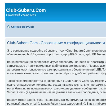
Club-Subaru.Com
Украинский Субару Клуб
Список форумов
Club-Subaru.Com - Соглашение о конфиденциальности
Это соглашение подробно объясняет, как «Club-Subaru.Com» и его подр
обеспечение phpBB», «www.phpbb.com», «phpBB Group», «phpBB Teams»
Ваша информация собирается двумя способами. Во-первых, просмотр 
загружаемые в папку временных файлов вашего браузера). Первые две c
автоматически присвоенные вам программным обеспечением phpBB. Тре
прочтённых вами темах, повышая таким образом удобство работы с фо
Также во время просмотра конференции «Club-Subaru.Com» мы можем ус
является рассмотрение страниц, созданных исключительно программн
могут быть, но не исчерпываются, следующие данные: сообщения, раз
Subaru.Com» (в дальнейшем «ваша учётная запись») и сообщения, ост
Ваша учётная запись будет содержать, как минимум, однозначно идент
реальный адрес email (в дальнейшем «ваш адрес email»). Ваша инфор