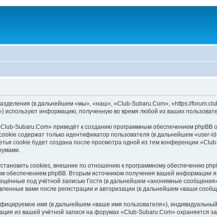
азделения (в дальнейшем «мы», «наш», «Club-Subaru.Com», «https://forum.cl
) используют информацию, полученную во время любой из ваших пользовате
«Club-Subaru.Com» приведёт к созданию программным обеспечением phpBB о
ookie содержат только идентификатор пользователя (в дальнейшем «user-id»
тья cookie будет создана после просмотра одной из тем конференции «Club
румами.
тановить cookies, внешние по отношению к программному обеспечению phpBB
ым обеспечением phpBB. Вторым источником получения вашей информации я
мещённые под учётной записью Гостя (в дальнейшем «анонимные сообщения»)
авленные вами после регистрации и авторизации (в дальнейшем «ваши сообщ
ифицируемое имя (в дальнейшем «ваше имя пользователя»), индивидуальный 
мация из вашей учётной записи на форумах «Club-Subaru.Com» охраняется 