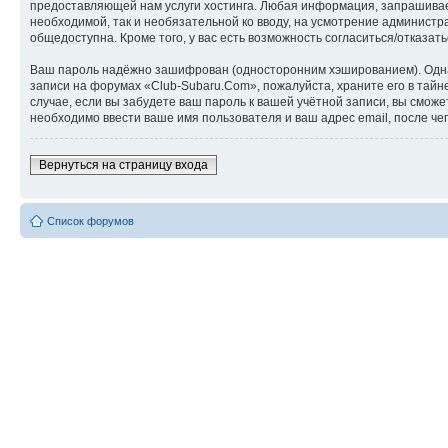
предоставляющей нам услуги хостинга. Любая информация, запрашиваем
необходимой, так и необязательной ко вводу, на усмотрение администр
общедоступна. Кроме того, у вас есть возможность согласиться/отказ
Ваш пароль надёжно зашифрован (односторонним хэшированием). Однако
записи на форумах «Club-Subaru.Com», пожалуйста, храните его в тайне
случае, если вы забудете ваш пароль к вашей учётной записи, вы см
необходимо ввести ваше имя пользователя и ваш адрес email, после ч
Вернуться на страницу входа
Список форумов