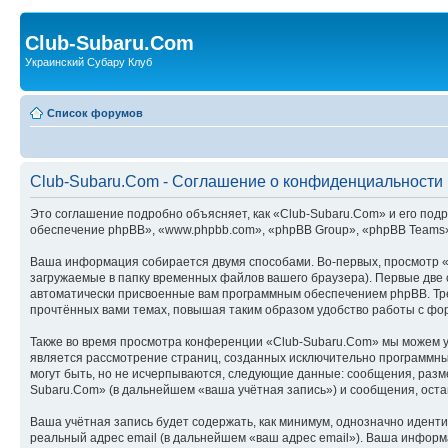
Club-Subaru.Com
Украинский Субару Клуб
Список форумов
Club-Subaru.Com - Соглашение о конфиденциальности
Это соглашение подробно объясняет, как «Club-Subaru.Com» и его подр
обеспечение phpBB», «www.phpbb.com», «phpBB Group», «phpBB Teams»
Ваша информация собирается двумя способами. Во-первых, просмотр 
загружаемые в папку временных файлов вашего браузера). Первые две c
автоматически присвоенные вам программным обеспечением phpBB. Тре
прочтённых вами темах, повышая таким образом удобство работы с фо
Также во время просмотра конференции «Club-Subaru.Com» мы можем ус
является рассмотрение страниц, созданных исключительно программн
могут быть, но не исчерпываются, следующие данные: сообщения, раз
Subaru.Com» (в дальнейшем «ваша учётная запись») и сообщения, ост
Ваша учётная запись будет содержать, как минимум, однозначно идент
реальный адрес email (в дальнейшем «ваш адрес email»). Ваша инфор