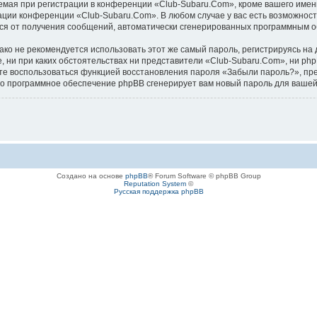
ая при регистрации в конференции «Club-Subaru.Com», кроме вашего имени 
ации конференции «Club-Subaru.Com». В любом случае у вас есть возможност
аться от получения сообщений, автоматически сгенерированных программным 
 не рекомендуется использовать этот же самый пароль, регистрируясь на д
, ни при каких обстоятельствах ни представители «Club-Subaru.Com», ни php
ожете воспользоваться функцией восстановления пароля «Забыли пароль?», 
его программное обеспечение phpBB сгенерирует вам новый пароль для вашей
Создано на основе
phpBB
® Forum Software © phpBB Group
Reputation System
©
Русская поддержка phpBB