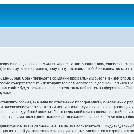
азделения (в дальнейшем «мы», «наш», «Club-Subaru.Com», «https://forum.cl
) используют информацию, полученную во время любой из ваших пользовате
«Club-Subaru.Com» приведёт к созданию программным обеспечением phpBB о
ookie содержат только идентификатор пользователя (в дальнейшем «user-id»
тья cookie будет создана после просмотра одной из тем конференции «Club
румами.
тановить cookies, внешние по отношению к программному обеспечению phpBB
ым обеспечением phpBB. Вторым источником получения вашей информации я
мещённые под учётной записью Гостя (в дальнейшем «анонимные сообщения»)
авленные вами после регистрации и авторизации (в дальнейшем «ваши сообщ
ифицируемое имя (в дальнейшем «ваше имя пользователя»), индивидуальный 
мация из вашей учётной записи на форумах «Club-Subaru.Com» охраняется 