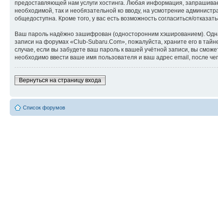
предоставляющей нам услуги хостинга. Любая информация, запрашиваем
необходимой, так и необязательной ко вводу, на усмотрение администр
общедоступна. Кроме того, у вас есть возможность согласиться/отказ
Ваш пароль надёжно зашифрован (односторонним хэшированием). Однако
записи на форумах «Club-Subaru.Com», пожалуйста, храните его в тайне
случае, если вы забудете ваш пароль к вашей учётной записи, вы см
необходимо ввести ваше имя пользователя и ваш адрес email, после ч
Вернуться на страницу входа
Список форумов