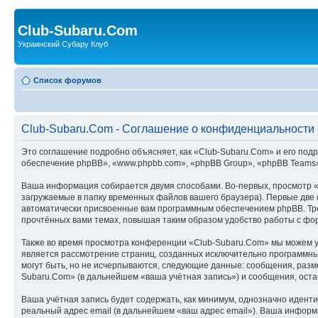
Club-Subaru.Com
Украинский Субару Клуб
Список форумов
Club-Subaru.Com - Соглашение о конфиденциальности
Это соглашение подробно объясняет, как «Club-Subaru.Com» и его подр
обеспечение phpBB», «www.phpbb.com», «phpBB Group», «phpBB Teams»
Ваша информация собирается двумя способами. Во-первых, просмотр 
загружаемые в папку временных файлов вашего браузера). Первые две c
автоматически присвоенные вам программным обеспечением phpBB. Тре
прочтённых вами темах, повышая таким образом удобство работы с фо
Также во время просмотра конференции «Club-Subaru.Com» мы можем ус
является рассмотрение страниц, созданных исключительно программн
могут быть, но не исчерпываются, следующие данные: сообщения, раз
Subaru.Com» (в дальнейшем «ваша учётная запись») и сообщения, ост
Ваша учётная запись будет содержать, как минимум, однозначно идент
реальный адрес email (в дальнейшем «ваш адрес email»). Ваша инфор