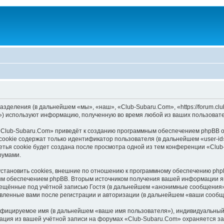
азделения (в дальнейшем «мы», «наш», «Club-Subaru.Com», «https://forum.cl
) используют информацию, полученную во время любой из ваших пользовате
«Club-Subaru.Com» приведёт к созданию программным обеспечением phpBB о
ookie содержат только идентификатор пользователя (в дальнейшем «user-id»
тья cookie будет создана после просмотра одной из тем конференции «Club
румами.
тановить cookies, внешние по отношению к программному обеспечению phpBB
ым обеспечением phpBB. Вторым источником получения вашей информации я
мещённые под учётной записью Гостя (в дальнейшем «анонимные сообщения»)
авленные вами после регистрации и авторизации (в дальнейшем «ваши сообщ
ифицируемое имя (в дальнейшем «ваше имя пользователя»), индивидуальный 
мация из вашей учётной записи на форумах «Club-Subaru.Com» охраняется 