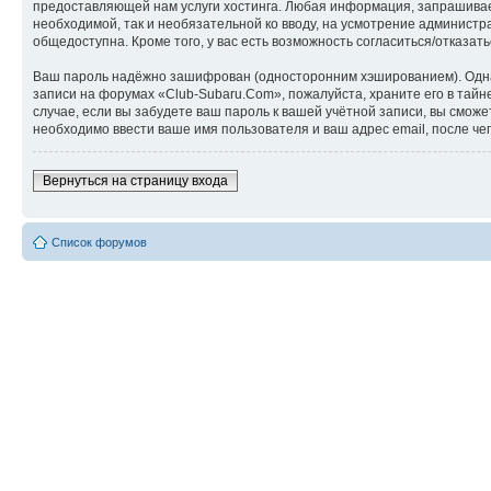
предоставляющей нам услуги хостинга. Любая информация, запрашиваем
необходимой, так и необязательной ко вводу, на усмотрение администр
общедоступна. Кроме того, у вас есть возможность согласиться/отказ
Ваш пароль надёжно зашифрован (односторонним хэшированием). Однако
записи на форумах «Club-Subaru.Com», пожалуйста, храните его в тайне
случае, если вы забудете ваш пароль к вашей учётной записи, вы см
необходимо ввести ваше имя пользователя и ваш адрес email, после ч
Вернуться на страницу входа
Список форумов