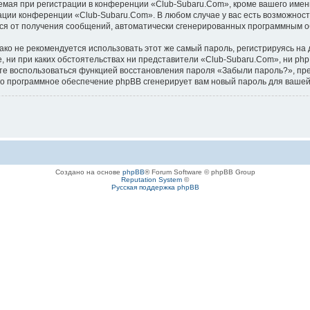
ая при регистрации в конференции «Club-Subaru.Com», кроме вашего имени 
ации конференции «Club-Subaru.Com». В любом случае у вас есть возможност
аться от получения сообщений, автоматически сгенерированных программным 
 не рекомендуется использовать этот же самый пароль, регистрируясь на д
, ни при каких обстоятельствах ни представители «Club-Subaru.Com», ни php
ожете воспользоваться функцией восстановления пароля «Забыли пароль?», 
его программное обеспечение phpBB сгенерирует вам новый пароль для вашей
Создано на основе
phpBB
® Forum Software © phpBB Group
Reputation System
©
Русская поддержка phpBB