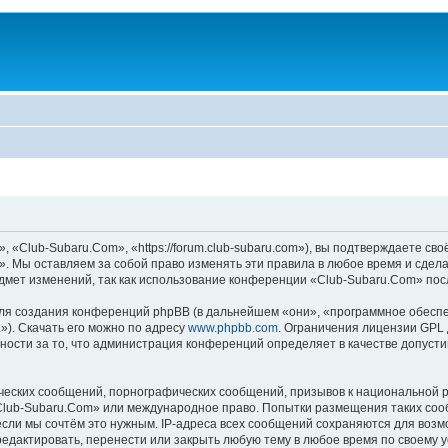
«Club-Subaru.Com», «https://forum.club-subaru.com»), вы подтверждаете сво
. Мы оставляем за собой право изменять эти правила в любое время и сдела
дмет изменений, так как использование конференции «Club-Subaru.Com» пос
я создания конференций phpBB (в дальнейшем «они», «программное обеспе
»). Скачать его можно по адресу
www.phpbb.com
. Ограничения лицензии GPL 
ности за то, что администрация конференций определяет в качестве допусти
ческих сообщений, порнографических сообщений, призывов к национальной р
 «Club-Subaru.Com» или международное право. Попытки размещения таких со
если мы сочтём это нужным. IP-адреса всех сообщений сохраняются для возм
дактировать, перенести или закрыть любую тему в любое время по своему ус