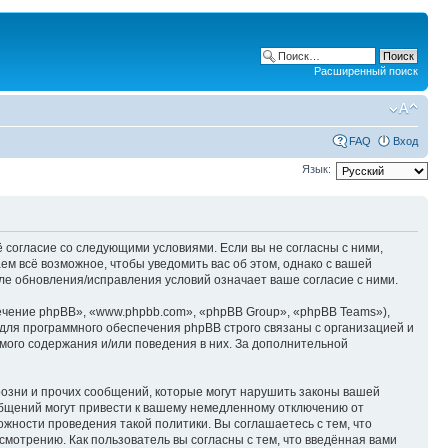
Расширенный поиск
FAQ
Вход
Язык:
ё согласие со следующими условиями. Если вы не согласны с ними,
ем всё возможное, чтобы уведомить вас об этом, однако с вашей
ле обновления/исправления условий означает ваше согласие с ними.
чение phpBB», «www.phpbb.com», «phpBB Group», «phpBB Teams»),
для программного обеспечения phpBB строго связаны с организацией и
мого содержания и/или поведения в них. За дополнительной
озни и прочих сообщений, которые могут нарушить законы вашей
общений могут привести к вашему немедленному отключению от
ожности проведения такой политики. Вы соглашаетесь с тем, что
мотрению. Как пользователь вы согласны с тем, что введённая вами