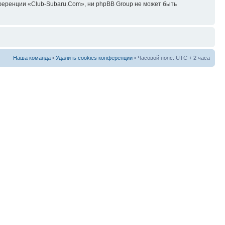
ференции «Club-Subaru.Com», ни phpBB Group не может быть
Наша команда
•
Удалить cookies конференции
• Часовой пояс: UTC + 2 часа