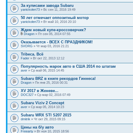
За кулисами завода Subaru
yanickolen73
» Вс сен 11, 2016 19:49
50 лет отмечает оппозитный мотор
yanickolen73
» Вт май 10, 2016 20:10
Ждем новый купе-кроссоверчик?
Dragon
» Пт сен 05, 2014 07:55
Оказывается - ВСЕХ С ПРАЗДНИКОМ!
SVORG
» Чт мар 03, 2016 21:21
Tribeca. Всё
Fader
» Вт окт 22, 2013 12:12
Популярность марок авто в США 2014 по штатам
aver
» Ср май 06, 2015 14:45
Subaru BRZ в книге рекордов Гиннеса!
Dragon
» Пн янв 25, 2016 00:31
XV 2017 в Женеве...
DOC327
» Ср мар 02, 2016 07:49
Subaru Viziv 2 Concept
aver
» Ср мар 05, 2014 10:23
Subaru WRX STI S207 2015
dmitrik
» Чт окт 29, 2015 09:15
Цены на б/у авто
Freearty
» Вт ноя 10, 2015 18:56