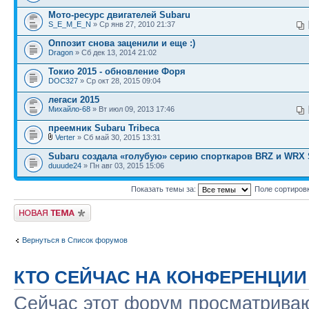
Мото-ресурс двигателей Subaru
S_E_M_E_N
» Ср янв 27, 2010 21:37
Оппозит снова заценили и еще :)
Dragon
» Сб дек 13, 2014 21:02
Токио 2015 - обновление Форя
DOC327
» Ср окт 28, 2015 09:04
легаси 2015
Михайло-68
» Вт июл 09, 2013 17:46
преемник Subaru Tribeca
Verter
» Сб май 30, 2015 13:31
Subaru создала «голубую» серию спорткаров BRZ и WRX 
duuude24
» Пн авг 03, 2015 15:06
Показать темы за:
Поле сортиров
Новая тема
Вернуться в Список форумов
КТО СЕЙЧАС НА КОНФЕРЕНЦИИ
Сейчас этот форум просматриваю