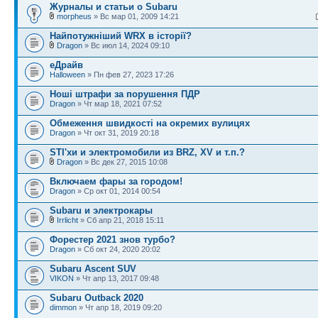
Журналы и статьи о Subaru
morpheus
» Вс мар 01, 2009 14:21
Найпотужніший WRX в історії?
Dragon
» Вс июл 14, 2024 09:10
еДрайв
Halloween
» Пн фев 27, 2023 17:26
Ноші штрафи за порушення ПДР
Dragon
» Чт мар 18, 2021 07:52
Обмеження швидкості на окремих вулицях
Dragon
» Чт окт 31, 2019 20:18
STI'хи и электромобили из BRZ, XV и т.п.?
Dragon
» Вс дек 27, 2015 10:08
Включаем фары за городом!
Dragon
» Ср окт 01, 2014 00:54
Subaru и электрокары
Irrlicht
» Сб апр 21, 2018 15:11
Форестер 2021 знов турбо?
Dragon
» Сб окт 24, 2020 20:02
Subaru Ascent SUV
VIKON
» Чт апр 13, 2017 09:48
Subaru Outback 2020
dimmon
» Чт апр 18, 2019 09:20