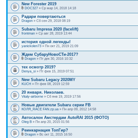
New Forester 2019
DOC327
» Ср мар 14, 2018 14:18
Радари повертаються
Dragon
» Сб сен 29, 2018 08:19
Subaru Impresa 2020 (facelift)
frontman
» Ср авг 28, 2019 13:44
история одной легенды!
yanickolen73
» Пн окт 21, 2019 21:09
Ждем СубаруНовоСТи-2017?
Dragon
» Пт дек 30, 2016 10:32
тех осмотр 2019?
Denya_si
» Пт фев 15, 2019 07:51
New Subaru Legacy 2020MY
KUCH
» Пт фев 08, 2019 12:59
20 января. Николаев.
Vitaly-airborne
» Сб янв 19, 2019 17:56
Новые двигатели Subaru серии FB
КОЛЯ_RACE FAN.zp.ua
» Пн апр 09, 2012 14:58
Автосалон Амстердам AutoRAI 2015 (ФОТО)
Oleg B
» Пн апр 20, 2015 01:56
Реинкарнация ТопГир?
Dragon
» Вс окт 11, 2015 16:50