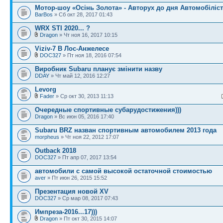
Мотор-шоу «Осінь Золота» - Авторух до дня Автомобіліст
BarBos
» Сб окт 28, 2017 01:43
WRX STI 2020... ?
Dragon
» Чт ноя 16, 2017 10:15
Viziv-7 В Лос-Анжелесе
DOC327
» Пт ноя 18, 2016 07:54
Виробник Subaru планує змінити назву
DDAY
» Чт май 12, 2016 12:27
Levorg
Fader
» Ср окт 30, 2013 11:13
Очередные спортивные субарудостижения)))
Dragon
» Вс июн 05, 2016 17:40
Subaru BRZ назван спортивным автомобилем 2013 года
morpheus
» Чт ноя 22, 2012 17:07
Outback 2018
DOC327
» Пт апр 07, 2017 13:54
автомобили с самой высокой остаточной стоимостью
aver
» Пт июн 26, 2015 15:52
Презентация новой XV
DOC327
» Ср мар 08, 2017 07:43
Импреза-2016...17)))
Dragon
» Пт окт 30, 2015 14:07