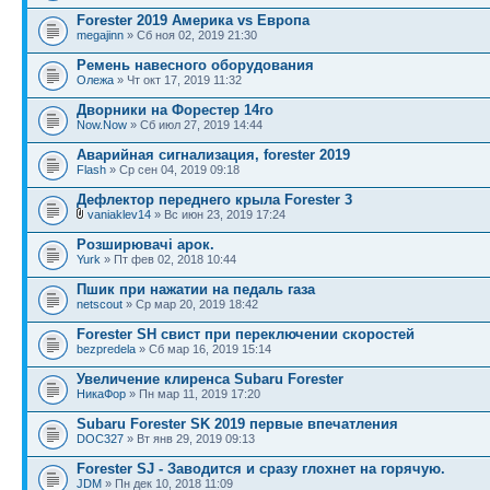
Forester 2019 Америка vs Европа
megajinn
» Сб ноя 02, 2019 21:30
Ремень навесного оборудования
Олежа
» Чт окт 17, 2019 11:32
Дворники на Форестер 14го
Now.Now
» Сб июл 27, 2019 14:44
Аварийная сигнализация, forester 2019
Flash
» Ср сен 04, 2019 09:18
Дефлектор переднего крыла Forester 3
vaniaklev14
» Вс июн 23, 2019 17:24
Розширювачі арок.
Yurk
» Пт фев 02, 2018 10:44
Пшик при нажатии на педаль газа
netscout
» Ср мар 20, 2019 18:42
Forester SH свист при переключении скоростей
bezpredela
» Сб мар 16, 2019 15:14
Увеличение клиренса Subaru Forester
НикаФор
» Пн мар 11, 2019 17:20
Subaru Forester SK 2019 первые впечатления
DOC327
» Вт янв 29, 2019 09:13
Forester SJ - Заводится и сразу глохнет на горячую.
JDM
» Пн дек 10, 2018 11:09