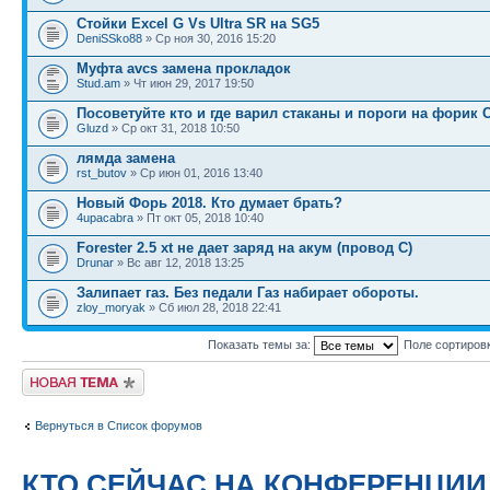
Стойки Exсel G Vs Ultra SR на SG5
DeniSSko88
» Ср ноя 30, 2016 15:20
Муфта avcs замена прокладок
Stud.am
» Чт июн 29, 2017 19:50
Посоветуйте кто и где варил стаканы и пороги на форик 
Gluzd
» Ср окт 31, 2018 10:50
лямда замена
rst_butov
» Ср июн 01, 2016 13:40
Новый Форь 2018. Кто думает брать?
4upacabra
» Пт окт 05, 2018 10:40
Forester 2.5 xt не дает заряд на акум (провод С)
Drunar
» Вс авг 12, 2018 13:25
Залипает газ. Без педали Газ набирает обороты.
zloy_moryak
» Сб июл 28, 2018 22:41
Показать темы за:
Поле сортиров
Новая тема
Вернуться в Список форумов
КТО СЕЙЧАС НА КОНФЕРЕНЦИИ