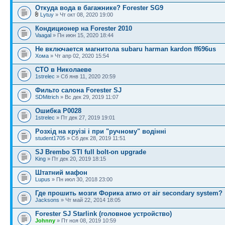
Откуда вода в багажнике? Forester SG9
Lytuy
» Чт окт 08, 2020 19:00
Кондиционер на Forester 2010
Vaagal
» Пн июн 15, 2020 18:44
Не включается магнитола subaru harman kardon ff696us
Хома
» Чт апр 02, 2020 15:54
СТО в Николаеве
1strelec
» Сб янв 11, 2020 20:59
Фильто салона Forester SJ
SDMitrich
» Вс дек 29, 2019 11:07
Ошибка Р0028
1strelec
» Пт дек 27, 2019 19:01
Розхід на круізі і при "ручному" водінні
student1705
» Сб дек 28, 2019 11:51
SJ Brembo STI full bolt-on upgrade
King
» Пт дек 20, 2019 18:15
Штатний мафон
Lupus
» Пн июл 30, 2018 23:00
Где прошить мозги Форика атмо от air secondary system?
Jacksons
» Чт май 22, 2014 18:05
Forester SJ Starlink (головное устройство)
Johnny
» Пт ноя 08, 2019 10:59