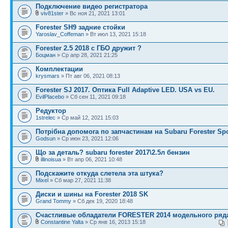
Подключение видео регистратора
viv81ster
» Вс ноя 21, 2021 13:01
Forester SH9 задние стойки
Yaroslav_Coffeman
» Вт июл 13, 2021 15:18
Forester 2.5 2018 с ГБО дружит ?
Боцман
» Ср апр 28, 2021 21:25
Комплектации
krysmars
» Пт авг 06, 2021 08:13
Forester SJ 2017. Оптика Full Adaptive LED. USA vs EU.
EvilPlacebo
» Сб сен 11, 2021 09:18
Редуктор
1strelec
» Ср май 12, 2021 15:03
Потрібна допомога по запчастинам на Subaru Forester Sp
Godsun
» Ср июн 23, 2021 12:06
Що за деталь? subaru forester 2017\2.5л бензин
illinoisua
» Вт апр 06, 2021 10:48
Подскажите откуда слетела эта штука?
Mixel
» Сб мар 27, 2021 11:38
Диски и шины на Forester 2018 SK
Grand Tommy
» Сб дек 19, 2020 18:48
Счастливые обладатели FORESTER 2014 модельного ряд
Constantine Yalta
» Ср янв 16, 2013 15:18