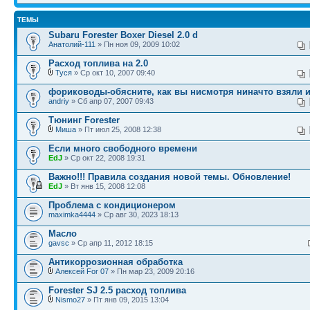
ТЕМЫ
Subaru Forester Boxer Diesel 2.0 d
Анатолий-111
» Пн ноя 09, 2009 10:02
Расход топлива на 2.0
Туся
» Ср окт 10, 2007 09:40
фориководы-обясните, как вы нисмотря ниначто взяли 
andriy
» Сб апр 07, 2007 09:43
Тюнинг Forester
Миша
» Пт июл 25, 2008 12:38
Если много свободного времени
EdJ
» Ср окт 22, 2008 19:31
Важно!!! Правила создания новой темы. Обновление!
EdJ
» Вт янв 15, 2008 12:08
Проблема с кондиционером
maximka4444
» Ср авг 30, 2023 18:13
Масло
gavsc
» Ср апр 11, 2012 18:15
Антикоррозионная обработка
Алексей For 07
» Пн мар 23, 2009 20:16
Forester SJ 2.5 расход топлива
Nismo27
» Пт янв 09, 2015 13:04