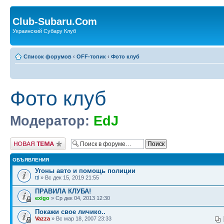
Club-Subaru.Com
Украинский Субару Клуб
Список форумов
‹
OFF-топик
‹
Фото клуб
Фото клуб
Модератор:
EdJ
Новая тема
ОБЪЯВЛЕНИЯ
Угоны авто и помощь полиции
ttl
» Вс дек 15, 2019 21:55
ПРАВИЛА КЛУБА!
exigo
» Ср дек 04, 2013 12:30
Покажи свое личико..
Vazza
» Вс мар 18, 2007 23:33