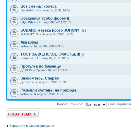
Вот сменил колеса
Serzh-GT
» Вс май 08, 2011 14:52
Обзавелся турбо форем))
Bilyk WRX
» Пт май 06, 2011 22:33
SUBARU маевка (фото JOHNNY_G)
JOHNNY_G
» Вт май 03, 2011 09:21
Акваріум
yellow
» Пн окт 06, 2008 09:19
ТОСТ ЗА ЖЕНСКОЕ СЧАСТЬЕ!!! ))
Zatmenie
» Пт мар 18, 2011 10:52
Прогулка по Каменцу
ДЁМЫЧ
» Ср мар 16, 2011 13:43
Знакомтесь, Спарта!
Дитрих
» Вс мар 13, 2011 13:32
Размяли суставы на природе..
yellow
» Вт мар 08, 2011 11:03
Показать темы за:
Поле сортиров
Новая тема
Вернуться в Список форумов