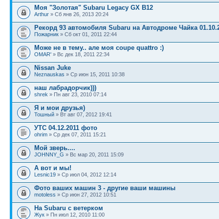
Моя "Золотая" Subaru Legacy GX B12
Arthur
» Сб янв 26, 2013 20:24
Рекорд 93 автомобиля Subaru на Автодроме Чайка 01.10.
Пожарник
» Сб окт 01, 2011 22:44
Може не в тему.. але моя coupe quattro :)
OMAR'
» Вс дек 18, 2011 22:34
Nissan Juke
Neznauskas
» Ср июн 15, 2011 10:38
наш лабрадорчик)))
shrek
» Пн авг 23, 2010 07:14
Я и мои друзья)
Тошный
» Вт авг 07, 2012 19:41
УТС 04.12.2011 фото
ohrim
» Ср дек 07, 2011 15:21
Мой зверь....
JOHNNY_G
» Вс мар 20, 2011 15:09
А вот и мы!
Lesnic19
» Ср июл 04, 2012 12:14
Фото ваших машин 3 - другие ваши машины
motoless
» Ср июн 27, 2012 10:51
На Subaru с ветерком
Жук
» Пн июл 12, 2010 11:00