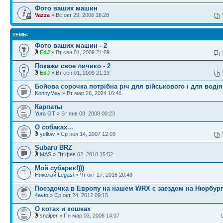
Фото ваших машин
Vazza
» Вс окт 29, 2006 16:28
ТЕМЫ
Фото ваших машин - 2
EdJ
» Вт сен 01, 2009 21:09
Покажи свое личико - 2
EdJ
» Вт сен 01, 2009 21:13
Бойова сорочка потрібна річ для військового і для водія
KonnyMay
» Вт мар 26, 2024 16:46
Карпаты
Yura GT
» Вт янв 08, 2008 00:23
О собаках...
yellow
» Ср ноя 14, 2007 12:09
Subaru BRZ
MAS
» Пт фев 02, 2018 15:52
Мой субарик!)))
Николай Legasi
» Чт окт 27, 2016 20:48
Поездочка в Европу на нашем WRX с заездом на Нюрбург
4avto
» Ср окт 24, 2012 09:15
О котах и кошках
snaiper
» Пн мар 03, 2008 14:07