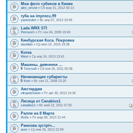
Мои фото субиков в Киеве
alex_wrxsti
» Сб мар 31, 2012 00:13
губа на imprezu,99
yanickolen
» Вс апр 07, 2013 19:49
Lada WRX STI
Petrovich
» Пт сен 04, 2009 19:40
Кинбурская Коса. Покровка
davidian
» Ср июл 15, 2015 19:38
Korea
West
» Ср апр 24, 2013 13:41
Машины, девченки ...
Толстый
» Сб ноя 26, 2011 00:38
Начинающие субаристы
Kost
» Вс сен 21, 2008 23:25
Амстердам
nikopolchanin
» Пт авг 30, 2013 14:36
Лисица от Canabius1
canabius1
» Вс май 22, 2011 07:55
Ралли на 8 Марта
RoSs
» Пт мар 08, 2013 21:44
Ранкова зустріч...
aver
» Ср янв 30, 2013 22:09