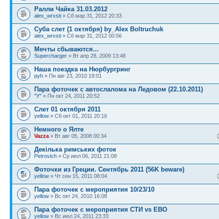
Ралли Чайка 31.03.2012
alex_wrxsti
» Сб мар 31, 2012 20:33
Суба слет (1 октября) by_Alex Boltruchuk
alex_wrxsti
» Сб мар 31, 2012 00:56
Мечты сбываются...
Supercharger
» Вт апр 28, 2009 13:48
Наша поездка на Нюрбургринг
pyh
» Пн авг 23, 2010 19:01
Пара фоточек с автослалома на Ледовом (22.10.2011)
"У"
» Пн окт 24, 2011 20:52
Слет 01 октября 2011
yellow
» Сб окт 01, 2011 20:16
Немного о Ялте
Vazza
» Вт авг 05, 2008 00:34
Декілька римських фоток
Petrovich
» Ср июл 06, 2011 21:08
Фоточки из Греции. Сентябрь 2011 (56K beware)
yellow
» Чт сен 15, 2011 08:04
Пара фоточек с мероприятия 10/23/10
yellow
» Вс окт 24, 2010 16:08
Пара фоточек с мероприятия СТИ vs ЕВО
yellow
» Вс июл 24, 2011 23:33