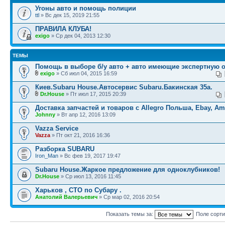
Угоны авто и помощь полиции
ttl
» Вс дек 15, 2019 21:55
ПРАВИЛА КЛУБА!
exigo
» Ср дек 04, 2013 12:30
ТЕМЫ
Помощь в выборе б/у авто + авто имеющие экспертную 
exigo
» Сб июл 04, 2015 16:59
Киев.Subaru House.Автосервис Subaru.Бакинская 35а.
Dr.House
» Пт июл 17, 2015 20:39
Доставка запчастей и товаров с Allegro Польша, Ebay, A
Johnny
» Вт апр 12, 2016 13:09
Vazza Service
Vazza
» Пт окт 21, 2016 16:36
Разборка SUBARU
Iron_Man
» Вс фев 19, 2017 19:47
Subaru House.Жаркое предложение для одноклубников!
Dr.House
» Ср июл 13, 2016 11:45
Харьков , СТО по Субару .
Анатолий Валерьевич
» Ср мар 02, 2016 20:54
Показать темы за:
Поле сорт