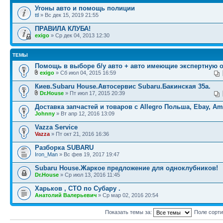
Угоны авто и помощь полиции
ttl
» Вс дек 15, 2019 21:55
ПРАВИЛА КЛУБА!
exigo
» Ср дек 04, 2013 12:30
ТЕМЫ
Помощь в выборе б/у авто + авто имеющие экспертную 
exigo
» Сб июл 04, 2015 16:59
Киев.Subaru House.Автосервис Subaru.Бакинская 35а.
Dr.House
» Пт июл 17, 2015 20:39
Доставка запчастей и товаров с Allegro Польша, Ebay, A
Johnny
» Вт апр 12, 2016 13:09
Vazza Service
Vazza
» Пт окт 21, 2016 16:36
Разборка SUBARU
Iron_Man
» Вс фев 19, 2017 19:47
Subaru House.Жаркое предложение для одноклубников!
Dr.House
» Ср июл 13, 2016 11:45
Харьков , СТО по Субару .
Анатолий Валерьевич
» Ср мар 02, 2016 20:54
Показать темы за:
Поле сорт