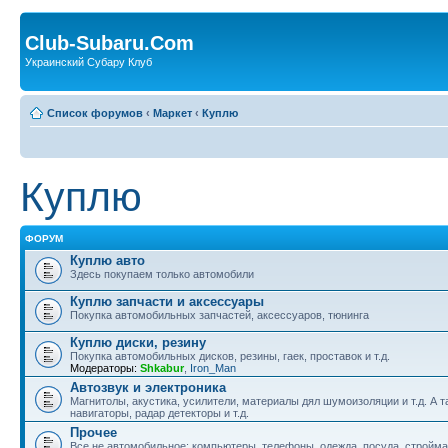
Club-Subaru.Com
Украинский Субару Клуб
Список форумов
‹
Маркет
‹
Куплю
Куплю
ФОРУМ
Куплю авто
Здесь покупаем только автомобили
Куплю запчасти и аксессуары
Покупка автомобильных запчастей, аксессуаров, тюнинга
Куплю диски, резину
Покупка автомобильных дисков, резины, гаек, проставок и т.д.
Модераторы:
Shkabur
,
Iron_Man
Автозвук и электроника
Магнитолы, акустика, усилители, материалы дял шумоизоляции и т.д. А 
навигаторы, радар детекторы и т.д.
Прочее
Все не автомобильное: компьютеры, телефоны, одежда, посуда, стройм