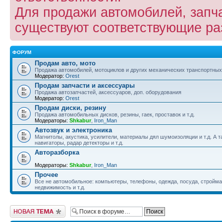
Для продажи автомобилей, запча
существуют соответствующие р
ФОРУМ
Продам авто, мото
Продажа автомобилей, мотоциклов и других механических транспортных
Модератор:
Orest
Продам запчасти и аксессуары
Продажа автозапчастей, аксессуаров, доп. оборудования
Модератор:
Orest
Продам диски, резину
Продажа автомобильных дисков, резины, гаек, проставок и т.д.
Модераторы:
Shkabur
,
Iron_Man
Автозвук и электроника
Магнитолы, акустика, усилители, материалы дял шумоизоляции и т.д. А 
навигаторы, радар детекторы и т.д.
Авторазборка
Модераторы:
Shkabur
,
Iron_Man
Прочее
Все не автомобильное: компьютеры, телефоны, одежда, посуда, стройм
недвижимость и т.д.
Новая тема