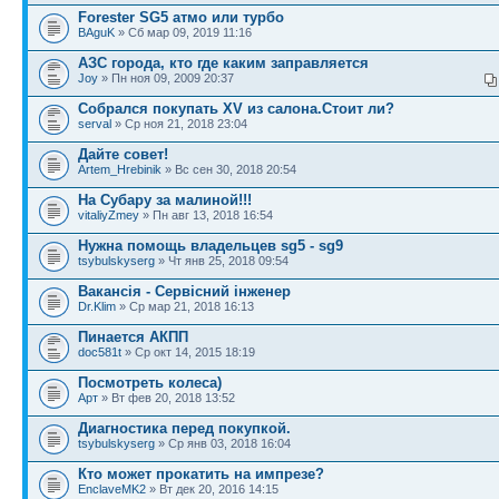
Forester SG5 атмо или турбо
BAguK
» Сб мар 09, 2019 11:16
АЗС города, кто где каким заправляется
Joy
» Пн ноя 09, 2009 20:37
Собрался покупать XV из салона.Стоит ли?
serval
» Ср ноя 21, 2018 23:04
Дайте совет!
Artem_Hrebinik
» Вс сен 30, 2018 20:54
На Субару за малиной!!!
vitaliyZmey
» Пн авг 13, 2018 16:54
Нужна помощь владельцев sg5 - sg9
tsybulskyserg
» Чт янв 25, 2018 09:54
Вакансія - Сервісний інженер
Dr.Klim
» Ср мар 21, 2018 16:13
Пинается АКПП
doc581t
» Ср окт 14, 2015 18:19
Посмотреть колеса)
Арт
» Вт фев 20, 2018 13:52
Диагностика перед покупкой.
tsybulskyserg
» Ср янв 03, 2018 16:04
Кто может прокатить на импрезе?
EnclaveMK2
» Вт дек 20, 2016 14:15