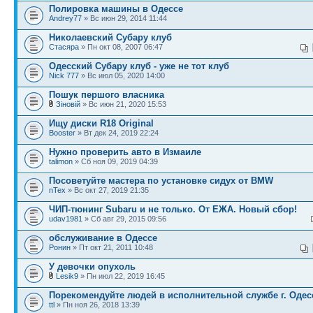
Полировка машины в Одессе
Andrey77
» Вс июн 29, 2014 11:44
Николаевский Субару клуб
Стасяра
» Пн окт 08, 2007 06:47
Одесский Субару клуб - уже не тот клуб
Nick 777
» Вс июл 05, 2020 14:00
Пошук першого власника
Зіновій
» Вс июн 21, 2020 15:53
Ищу диски R18 Original
Booster
» Вт дек 24, 2019 22:24
Нужно проверить авто в Измаиле
talimon
» Сб ноя 09, 2019 04:39
Посоветуйте мастера по установке сидух от BMW
nTex
» Вс окт 27, 2019 21:35
ЧИП-тюнинг Subaru и не только. От ЕЖА. Новый сбор!
udav1981
» Сб авг 29, 2015 09:56
обслуживание в Одессе
Ронин
» Пт окт 21, 2011 10:48
У девочки опухоль
Lesik9
» Пн июл 22, 2019 16:45
Порекомендуйте людей в исполнительной службе г. Оде
ttl
» Пн ноя 26, 2018 13:39