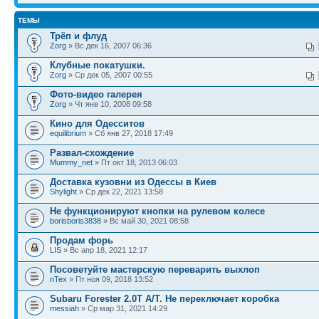
ТЕМЫ
Трёп и флуд
Zorg
» Вс дек 16, 2007 06:36
Клубные покатушки.
Zorg
» Ср дек 05, 2007 00:55
Фото-видео галерея
Zorg
» Чт янв 10, 2008 09:58
Кино для Одесситов
equilibrium
» Сб янв 27, 2018 17:49
Развал-схождение
Mummy_net
» Пт окт 18, 2013 06:03
Доставка кузовни из Одессы в Киев
Shylight
» Ср дек 22, 2021 13:58
Не функционируют кнопки на рулевом колесе
borisboris3838
» Вс май 30, 2021 08:58
Продам форь
LIS
» Вс апр 18, 2021 12:17
Посоветуйте мастерскую переварить выхлоп
nTex
» Пт ноя 09, 2018 13:52
Subaru Forester 2.0T A/T. Не переключает коробка
messiah
» Ср мар 31, 2021 14:29