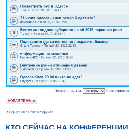
Посмотреть бус в Одессе
-Эм-
» Вт авг 30, 2016 14:47
31 июля одесса - киев около 6 едет кто?
davidian
» Сб июл 30, 2016 22:07
Встретил гондона субариста на sti 2015 парковка риал
TankJr
» Вс июл 10, 2016 10:49
Подскажите где качественно покрасить бампер
Grand Tommy
» Пн май 23, 2016 22:30
информация по машинке
EnclaveMK2
» Вс май 22, 2016 15:20
Внутрение ручки отпирания дверей
Aspire83
» Ср май 11, 2016 11:30
Одесса-Киев 29.04 никто не едет?
Shylight
» Чт апр 28, 2016 16:47
Показать темы за:
Поле сортиров
Новая тема
Вернуться в Список форумов
КТО СЕЙЧАС НА КОНФЕРЕНЦИИ