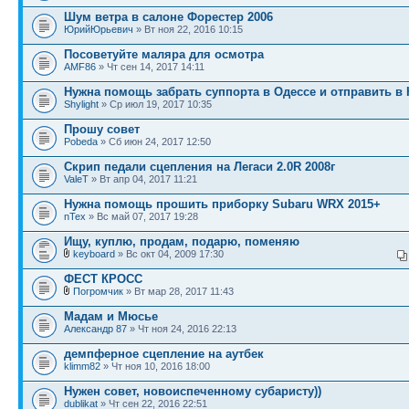
Шум ветра в салоне Форестер 2006
ЮрийЮрьевич
» Вт ноя 22, 2016 10:15
Посоветуйте маляра для осмотра
AMF86
» Чт сен 14, 2017 14:11
Нужна помощь забрать суппорта в Одессе и отправить в
Shylight
» Ср июл 19, 2017 10:35
Прошу совет
Pobeda
» Сб июн 24, 2017 12:50
Скрип педали сцепления на Легаси 2.0R 2008г
ValeT
» Вт апр 04, 2017 11:21
Нужна помощь прошить приборку Subaru WRX 2015+
nTex
» Вс май 07, 2017 19:28
Ищу, куплю, продам, подарю, поменяю
keyboard
» Вс окт 04, 2009 17:30
ФЕСТ КРОСС
Погромчик
» Вт мар 28, 2017 11:43
Мадам и Мюсье
Александр 87
» Чт ноя 24, 2016 22:13
демпферное сцепление на аутбек
klimm82
» Чт ноя 10, 2016 18:00
Нужен совет, новоиспеченному субаристу))
dublikat
» Чт сен 22, 2016 22:51